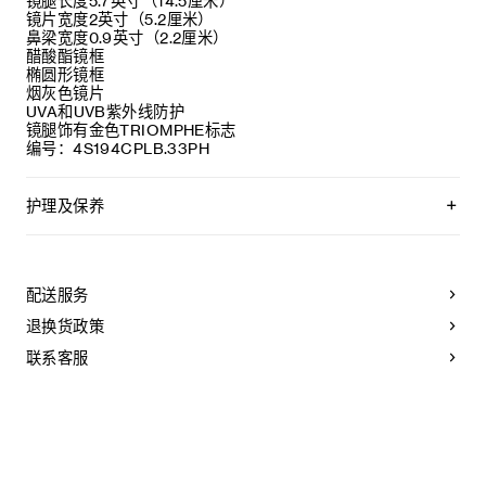
镜腿长度5.7英寸（14.5厘米）
镜片宽度2英寸（5.2厘米）
鼻梁宽度0.9英寸（2.2厘米）
醋酸酯镜框
椭圆形镜框
烟灰色镜片
UVA和UVB紫外线防护
镜腿饰有金色TRIOMPHE标志
编号：4S194CPLB.33PH
护理及保养
CELINE太阳镜均采用高品质材料制成。为了保持其美观，我们
建议您遵守以下说明：
配送服务
- 请用湿布和温和的肥皂清洁您的太阳镜，然后用干净的软布擦
干。
退换货政策
- 请勿使用溶剂（酒精、丙酮等） 或可能改变其特性的强效清
洁剂。
联系客服
- 请将太阳镜收纳于眼镜盒内，存放在干燥处，温度应保持
在-10°C至+35°C之间。