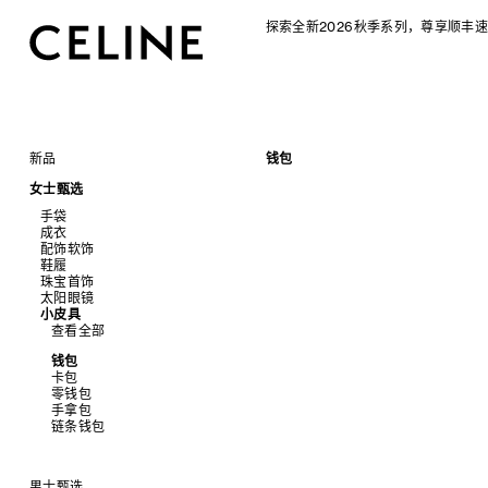
探索全新2026秋季系列，尊享顺丰速
新品
钱包
CELINE 2026秋季女士系列
女士甄选
CELINE 2026秋季男士系列
手袋
成衣
查看全部
配饰软饰
查看全部
新品
鞋履
查看全部
标志印花 TRIOMPHE CANVAS
衬衫及上衣
珠宝首饰
查看全部
SOFT TRIOMPHE
卫衣及T恤
皮带
太阳眼镜
查看全部
PANIER 草编包
牛仔裤
帽子
拖鞋及凉鞋
小皮具
查看全部
迷你手袋
针织衫
丝巾及围巾
运动及休闲鞋
耳环
查看全部
NINO
夹克外套
发饰
乐福鞋
手镯
新品
TRIOMPHE 凯旋门
连衣裙
手套
平底鞋
项链
椭圆形
钱包
TRIOMPHE FRAME
裤装
高跟鞋
戒指
圆形
卡包
LUGGAGE 手袋
半身裙
靴子
高级珠宝
长方形
零钱包
TRIO FLAP
大衣及羽绒服
CELINE 挂饰
猫眼形
手拿包
包挂
泳装及内衣
面罩式
链条钱包
皮衣
几何形
牛仔丹宁
飞行员形
男士甄选