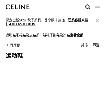
探索全新2026秋季系列，尊享顺丰速递 |
联系客服
或拨
打
400 690 0012
运动鞋
乐福鞋及皮鞋
系带鞋
靴子
拖鞋及凉鞋
查看全部
有库存
排序
筛选
运动鞋