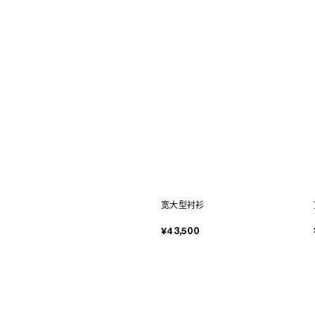
宽大型衬衫
¥43,500