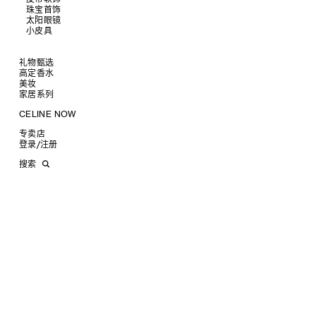
托特包
珠宝首饰
查看全部
斜挎包
运动鞋
太阳眼镜
查看全部
商务及旅行手袋
乐福鞋及皮鞋
皮带
小皮具
查看全部
双肩包
系带鞋
帽子
手镯
查看全部
迷你手袋
靴子
围巾
项链
新品
TRIOMPHE CANVAS 标志印花
拖鞋及凉鞋
其他配饰
戒指
长方形
钱包
礼物甄选
LUGGAGE手袋
耳环
圆形
卡包
高定香水
为她甄选礼物
TAKE AWAY
CELINE挂饰
飞行员形
零钱包
美妆
为他甄选礼物
高定香水
PADDED手袋
面罩式
电子产品配饰
家居系列
香水配件
缎光唇膏
润唇膏
旅行
CELINE NOW
美妆配件
蜡烛与配件
甄选专题
沐浴及身体护理
生活艺术
专卖店
时装秀
INFINITE POSSIBILITIES
文具
登录
/
注册
CELINE 艺术项目
MEN'S AUTOMNE/HIVER 2026
2027春夏男装秀
CELINE 精品店建筑
AUTOMNE 2026
2026冬季时装秀
DAVID ADAMO
搜索
ÉTÉ CELINE
2026夏季时装秀
CHARLES ARNOLDI
CELINE 巴黎 DUPHOT
ÉTÉ 2026
2026春季时装秀
JAMES BALMFORTH
CELINE 巴黎 FRANÇOIS 1ER
LEILAH BABIRYE
CELINE 巴黎 GRENELLE
KATINKA BOCK
CELINE 巴黎 蒙田大道
PALOMA BOSQUÊ
CELINE 巴黎 HAUTE
ELAINE CAMERON-WEIR
PARMURERIE
JOSE DAVILA
CELINE 伦敦 邦德街
GEORGIA DICKIE
CELINE 伦敦 103 MOUNT
ASGER DYBVAD LARSEN
STREET
ROCHELLE FEINSTEIN
CELINE 马德里
KIRA FREIJE
CELINE MILAN SANTO
LUISA GARDINI
SPIRITO
PAUL GEES
CELINE 洛杉矶 RODEO
INDRIKIS GELZIS
CELINE 纽约 麦迪逊
LUKAS GERONIMAS
CELINE 纽约 SOHO