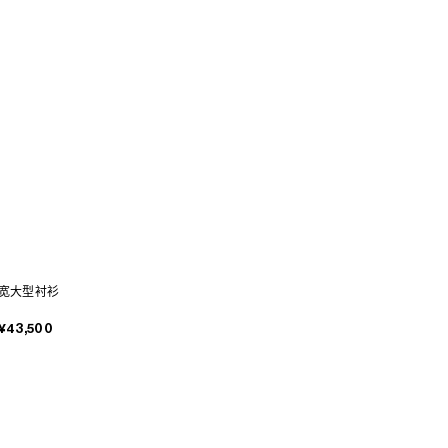
宽大型衬衫
¥43,500