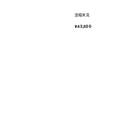
连帽夹克
¥43,500