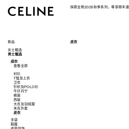
探索全新2026秋季系列，尊享顺丰速
新品
皮衣
CELINE 2026秋季女士系列
女士甄选
CELINE 2026秋季男士系列
男士甄选
手袋
成衣
查看全部
成衣
配饰软饰
查看全部
查看全部
新品
鞋履
查看全部
标志印花 TRIOMPHE CANVAS
衬衫及上衣
珠宝首饰
查看全部
衬衫
SOFT TRIOMPHE
卫衣及T恤
皮带
太阳眼镜
查看全部
T恤及上衣
PANIER 草编包
牛仔裤
帽子
拖鞋及凉鞋
小皮具
查看全部
卫衣
迷你手袋
针织衫
丝巾及围巾
运动及休闲鞋
耳环
查看全部
针织及POLO衫
NINO
夹克外套
发饰
乐福鞋
手镯
新品
牛仔丹宁
TRIOMPHE 凯旋门
连衣裙
手套
平底鞋
项链
椭圆形
钱包
裤装
TRIOMPHE FRAME
裤装
高跟鞋
戒指
圆形
卡包
西装
LUGGAGE 手袋
半身裙
靴子
高级珠宝
长方形
零钱包
大衣及羽绒服
TRIO FLAP
大衣及羽绒服
CELINE 挂饰
猫眼形
手拿包
夹克外套
包挂
泳装及内衣
面罩式
链条钱包
皮衣
皮衣
几何形
牛仔丹宁
飞行员形
手袋
鞋履
查看全部
皮带软饰
查看全部