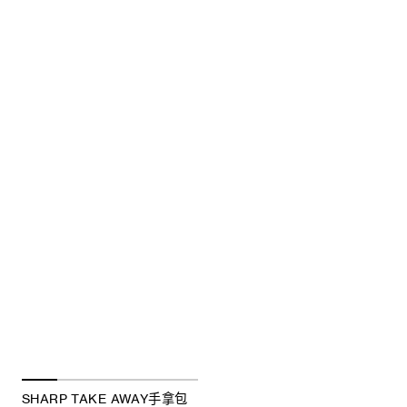
SHARP TAKE AWAY手拿包