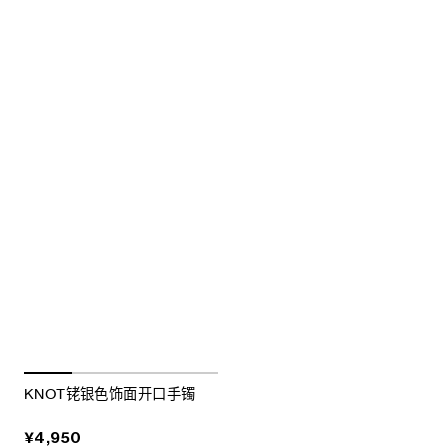
KNOT铑银色饰面开口手镯
¥4,950