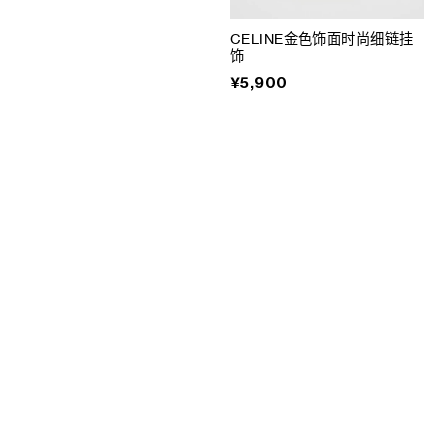
CELINE金色饰面时尚细链挂
饰
¥5,900