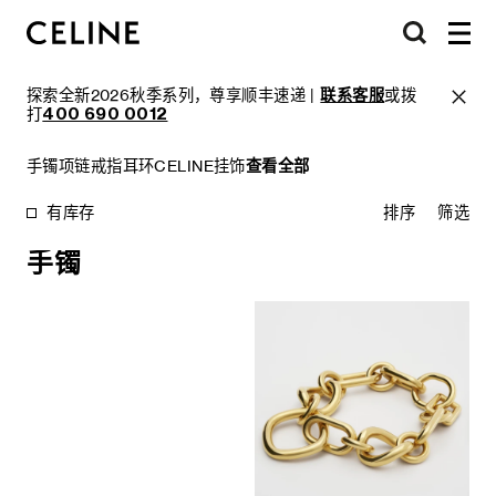
探索全新2026秋季系列，尊享顺丰速递 |
联系客服
或拨
打
400 690 0012
手镯
项链
戒指
耳环
CELINE挂饰
查看全部
有库存
排序
筛选
手镯