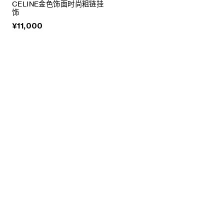
CELINE金色饰面时尚粗链挂
饰
¥11,000