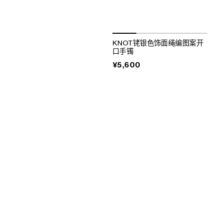
KNOT铑银色饰面绳编图案开
口手镯
¥5,600