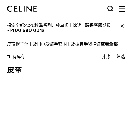
探索全新2026秋季系列，尊享顺丰速递 |
联系客服
或拨
打
400 690 0012
皮带
帽子
丝巾及围巾
发饰
手套
围巾及披肩
手袋挂饰
查看全部
有库存
排序
筛选
皮带