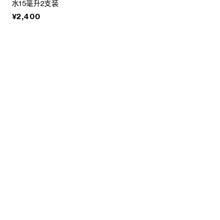
水15毫升2支装
¥2,400