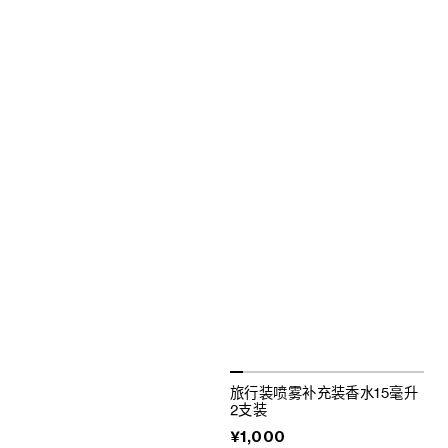
旅行装喷雾补充装香水15毫升
2支装
¥1,000