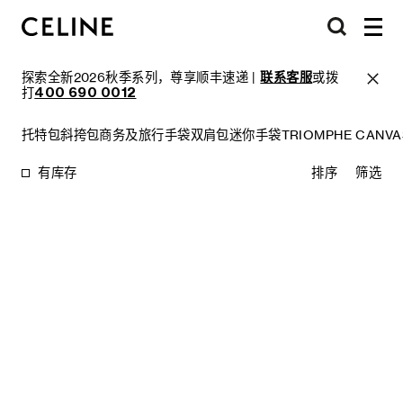
探索全新2026秋季系列，尊享顺丰速递 |
联系客服
或拨
打
400 690 0012
托特包
斜挎包
商务及旅行手袋
双肩包
迷你手袋
TRIOMPHE CANV
有库存
排序
筛选