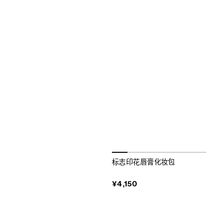
标志印花唇膏化妆包
¥4,150