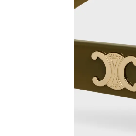
DANIEL JENSEN
CELINE BEJING SKP
DAVID JEREMIAH
CELINE 成都太古里精品店
RINDON JOHNSON
CELINE 大连恒隆广场
A KASSEN
CELINE 澳门
MEL KENDRICK
CELINE 宁波
SHAWN KURUNERU
CELINE 上海恒隆广场
ARTUR LESCHER
CELINE 武汉恒隆精品店
ANNE LIBBY
CELINE KYOTO DAIMARU
MARIE LUND
CELINE 东京
DAVID NASH
CELINE TOKYO GINZA
NIKA NEELOVA
CELINE YOKOHAMA SOGO
VIRGINIA OVERTON
CELINE 曼谷
马秋莎
CELINE 吉隆坡
FAY RAY
CELINE 新加坡
CAMILLA REYMAN
CELINE 墨尔本
EM ROONEY
LEUNORA SALIHU
SØREN SEJR
DAVINA SEMO
FLEMISH SCHOOL
OSCAR TUAZON
胡曉媛