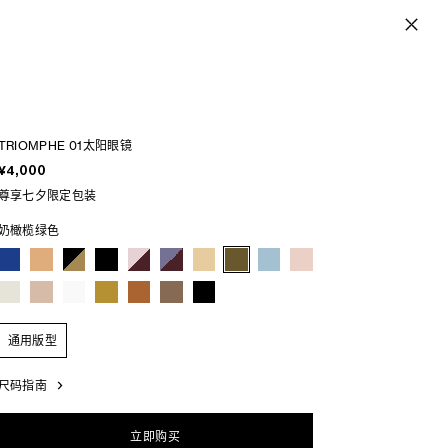
TRIOMPHE 01太阳眼镜
¥4,000
尊享七夕限定包装
奶橄榄绿色
通用版型
尺码指南
立即购买