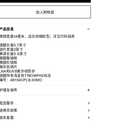
加入购物袋
产品信息
眼镜宽度14厘米，适合较细脸型，详见尺码指南
镜腿长度5.7英寸
镜片宽度2英寸
鼻梁长度0.9英寸
醋酸酯镜框
椭圆形镜框
烟灰色镜片
UVA和UVB紫外线防护
镜腿饰有浅金色TRIOMPHE标志
编号：4S194CPLB.30MO
护理及保养
CELINE精选优质材质，为您精心制作太阳眼镜。为保持
其美观耐用，请遵从以下保养建议: -请使用湿布和温和肥
配送服务
皂水清洁太阳眼镜，然后以干净柔软的布擦干。 - 请勿使
用溶剂（例如酒精、丙酮等）或刺激性清洁剂，以免损害
退换货政策
产品。 - 将太阳眼镜放置于眼镜盒内，并保存于-10°C至
联系客服
+35°C的干爽环境中。