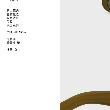
查看全部
钱包
男士甄选
卡包
礼物甄选
成衣
零钱包
高定香水
手袋
为她甄选礼物
查看全部
手拿包
美妆
鞋履
为他甄选礼物
高定香水
查看全部
链条钱包
衬衫
家居系列
皮带软饰
香水配件
缎光唇膏
查看全部
T恤及上衣
托特包
珠宝首饰
润唇膏
旅行
查看全部
CELINE NOW
卫衣
斜挎包
运动鞋
太阳眼镜
美妆配件
蜡烛与配件
查看全部
甄选专题
针织及POLO衫
商务及旅行手袋
乐福鞋及皮鞋
皮带
小皮具
沐浴及身体护理
生活艺术
查看全部
专卖店
时装秀
牛仔丹宁
双肩包
系带鞋
帽子
手镯
INFINITE POSSIBILITIES
文具
查看全部
登录
/
注册
CELINE 艺术项目
裤装
迷你手袋
靴子
围巾
项链
新品
MEN'S AUTOMNE/HIVER 2026
2027春夏男装秀
CELINE 精品店建筑
西装
TRIOMPHE CANVAS 标志印花
拖鞋及凉鞋
其他配饰
戒指
长方形
钱包
AUTOMNE 2026
2026冬季时装秀
DAVID ADAMO
搜索
大衣及羽绒服
LUGGAGE手袋
耳环
圆形
卡包
ÉTÉ CELINE
2026夏季时装秀
CHARLES ARNOLDI
CELINE 巴黎 DUPHOT
夹克外套
TAKE AWAY
CELINE挂饰
飞行员形
零钱包
ÉTÉ 2026
2026春季时装秀
JAMES BALMFORTH
CELINE 巴黎 FRANÇOIS 1ER
皮衣
PADDED手袋
面罩式
电子产品配饰
LEILAH BABIRYE
CELINE 巴黎 GRENELLE
KATINKA BOCK
CELINE 巴黎 蒙田大道
PALOMA BOSQUÊ
CELINE 巴黎 HAUTE
ELAINE CAMERON-WEIR
PARMURERIE
JOSE DAVILA
CELINE 伦敦 邦德街
GEORGIA DICKIE
CELINE 伦敦 103 MOUNT
ASGER DYBVAD LARSEN
STREET
ROCHELLE FEINSTEIN
CELINE 马德里
KIRA FREIJE
CELINE MILAN SANTO
LUISA GARDINI
SPIRITO
PAUL GEES
CELINE 洛杉矶 RODEO
INDRIKIS GELZIS
CELINE 纽约 麦迪逊
LUKAS GERONIMAS
CELINE 纽约 SOHO
ROCHELLE GOLDBERG
CELINE DOHA VENDOME
CHARLES HARLAN
CELINE 北京