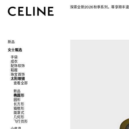
探索全新2026秋季系列，尊享顺丰速
新品
CELINE 2026秋季女士系列
女士甄选
CELINE 2026秋季男士系列
手袋
成衣
查看全部
配饰软饰
查看全部
新品
鞋履
查看全部
标志印花 TRIOMPHE CANVAS
衬衫及上衣
珠宝首饰
查看全部
SOFT TRIOMPHE
卫衣及T恤
皮带
太阳眼镜
查看全部
PANIER 草编包
牛仔裤
帽子
拖鞋及凉鞋
查看全部
迷你手袋
针织衫
丝巾及围巾
运动及休闲鞋
耳环
NINO
夹克外套
发饰
乐福鞋
手镯
新品
TRIOMPHE 凯旋门
连衣裙
手套
平底鞋
项链
椭圆形
TRIOMPHE FRAME
裤装
高跟鞋
戒指
圆形
LUGGAGE 手袋
半身裙
靴子
高级珠宝
长方形
TRIO FLAP
大衣及羽绒服
CELINE 挂饰
猫眼形
包挂
泳装及内衣
面罩式
皮衣
几何形
牛仔丹宁
飞行员形
小皮具