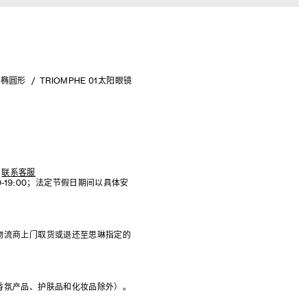
椭圆形
TRIOMPHE 01太阳眼镜
联系客服
:00-19:00；法定节假日期间以具体安
物流商上门取货或退还至思琳指定的
香氛产品、护肤品和化妆品除外）。