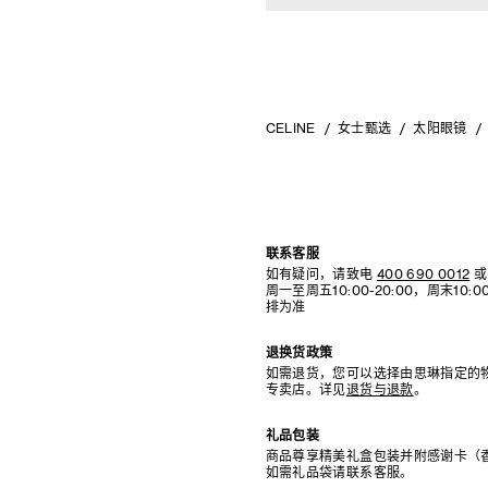
CELINE
女士甄选
太阳眼镜
联系客服
如有疑问，请致电
400 690 0012
或
周一至周五10:00-20:00，周末10
排为准
退换货政策
如需退货，您可以选择由思琳指定的
专卖店。详见
退货与退款
。
礼品包装
商品尊享精美礼盒包装并附感谢卡（
如需礼品袋请联系客服。