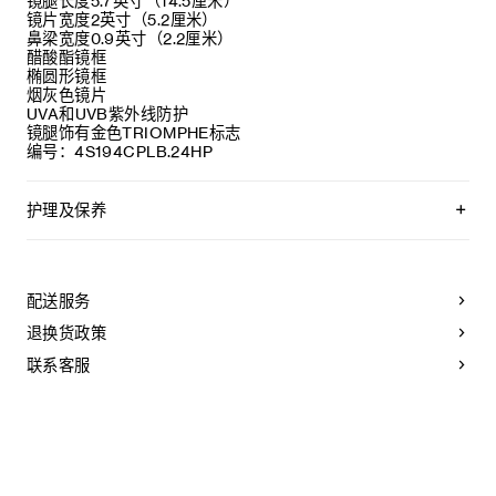
镜腿长度5.7英寸（14.5厘米）
镜片宽度2英寸（5.2厘米）
鼻梁宽度0.9英寸（2.2厘米）
醋酸酯镜框
椭圆形镜框
烟灰色镜片
UVA和UVB紫外线防护
镜腿饰有金色TRIOMPHE标志
编号：4S194CPLB.24HP
护理及保养
CELINE太阳镜均采用高品质材料制成。为了保持其美观，我们
建议您遵守以下说明：
配送服务
- 请用湿布和温和的肥皂清洁您的太阳镜，然后用干净的软布擦
干。
退换货政策
- 请勿使用溶剂（酒精、丙酮等） 或可能改变其特性的强效清
洁剂。
联系客服
- 请将太阳镜收纳于眼镜盒内，存放在干燥处，温度应保持
在-10°C至+35°C之间。