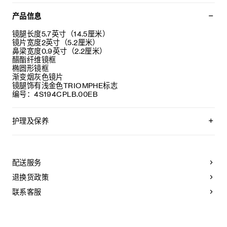
产品信息
镜腿长度5.7英寸（14.5厘米）
镜片宽度2英寸（5.2厘米）
鼻梁宽度0.9英寸（2.2厘米）
醋酯纤维镜框
椭圆形镜框
渐变烟灰色镜片
镜腿饰有浅金色TRIOMPHE标志
编号：4S194CPLB.00EB
护理及保养
CELINE精选优质材质，为您精心制作太阳眼镜。为保持其美观
耐用，请遵从以下保养建议:
配送服务
-请使用湿布和温和肥皂水清洁太阳眼镜，然后以干净柔软的布
擦干。
退换货政策
- 请勿使用溶剂（例如酒精、丙酮等）或刺激性清洁剂，以免损
害产品。
联系客服
- 将太阳眼镜放置于眼镜盒内，并保存于-10°C至+35°C的干爽
环境中。
- 镜片如有损坏（例如刮花等），请及时更换。必须使用原装配
件和零件。