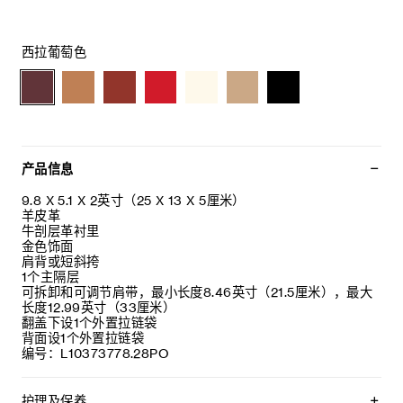
西拉葡萄色
产品信息
9.8 X 5.1 X 2英寸（25 X 13 X 5厘米）
羊皮革
牛剖层革衬里
金色饰面
肩背或短斜挎
1个主隔层
可拆卸和可调节肩带，最小长度8.46英寸（21.5厘米），最大
长度12.99英寸（33厘米）
翻盖下设1个外置拉链袋
背面设1个外置拉链袋
编号：L10373778.28PO
护理及保养