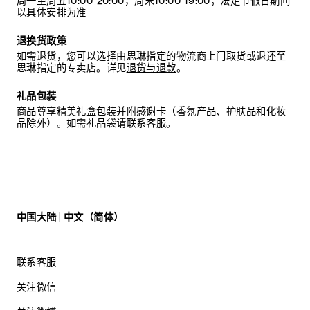
周一至周五10:00-20:00，周末10:00-19:00；法定节假日期间
以具体安排为准
退换货政策
如需退货，您可以选择由思琳指定的物流商上门取货或退还至
思琳指定的专卖店。详见
退货与退款
。
礼品包装
商品尊享精美礼盒包装并附感谢卡（香氛产品、护肤品和化妆
品除外）。如需礼品袋请联系客服。
中国大陆 | 中文（简体）
联系客服
关注微信