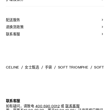
CELINE皮具采用珍贵奢华皮革精制而成。所选皮革材质独特而
天然：任何偶然出现的色调差异、斑点或是纹理均为皮革的天
然特征，不应被视为瑕疵。为了确保您的手袋历久弥新，我们
配送服务
建议您：
退换货政策
- 防止潮湿；避免接触液体、护手霜、洗手液、化妆品及香水。
如果您的手袋不慎接触到水或上述物质，请用干燥且不带绒毛
联系客服
的浅色吸水布轻轻擦拭；
- 避免过度暴露于直射光线，并远离直接热源；
- 请勿让您的手袋与粗糙或磨蚀性表面摩擦。如果出现轻微划
痕，可使用柔软的干布轻轻揉搓，以减弱划痕。
- 请收纳于CELINE防尘袋中。请勿存放于在高温、潮湿或不通
风的地方（切勿存放于塑料袋内）。
CELINE
女士甄选
手袋
SOFT TRIOMPHE
SOFT T
联系客服
如有疑问，请致电
400 690 0012
或
联系客服