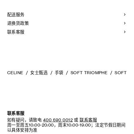
CELINE皮具采用珍贵奢华皮革精制而成。所选皮革材质独特而
天然：任何偶然出现的色调差异、斑点或是纹理均为皮革的天
然特征，不应被视为瑕疵。为了确保您的手袋历久弥新，我们
配送服务
建议您：
退换货政策
- 防止潮湿；避免接触液体、护手霜、洗手液、化妆品及香水。
如果您的手袋不慎接触到水或上述物质，请用干燥且不带绒毛
联系客服
的浅色吸水布轻轻擦拭；
- 避免过度暴露于直射光线，并远离直接热源；
- 请勿让您的手袋与粗糙或磨蚀性表面摩擦。如果出现轻微划
痕，可使用柔软的干布轻轻揉搓，以减弱划痕。
- 请收纳于CELINE防尘袋中。请勿存放于在高温、潮湿或不通
风的地方（切勿存放于塑料袋内）。
CELINE
女士甄选
手袋
SOFT TRIOMPHE
SOFT T
联系客服
如有疑问，请致电
400 690 0012
或
联系客服
周一至周五10:00-20:00，周末10:00-19:00；法定节假日期间
以具体安排为准