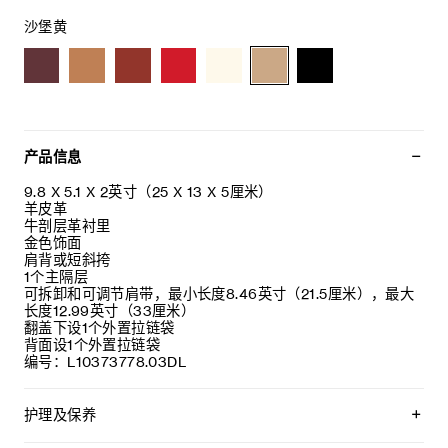
沙堡黄
产品信息
9.8 X 5.1 X 2英寸（25 X 13 X 5厘米）
羊皮革
牛剖层革衬里
金色饰面
肩背或短斜挎
1个主隔层
可拆卸和可调节肩带，最小长度8.46英寸（21.5厘米），最大
长度12.99英寸（33厘米）
翻盖下设1个外置拉链袋
背面设1个外置拉链袋
编号：L10373778.03DL
护理及保养