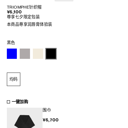
TRIOMPHE针织帽
¥6,100
尊享七夕限定包装
本商品尊享润唇膏体验装
黑色
均码
一键加购
围巾
¥6,700