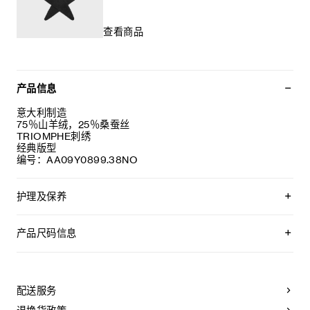
查看商品
产品信息
意大利制造
75％山羊绒，25％桑蚕丝
TRIOMPHE刺绣
经典版型
编号：AA09Y0899.38NO
护理及保养
不可用水清洗。
仅使用不含漂白剂的洗衣产品。
产品尺码信息
不可用烘干机烘干。
最高熨烫温度：110°C / 230°F
均码:头围54-64
不可使用蒸汽。
产品信息因人工测量,生产批次等因素可能造成误差,仅参考
本品可用芳香化合物进行轻柔干洗。
配送服务