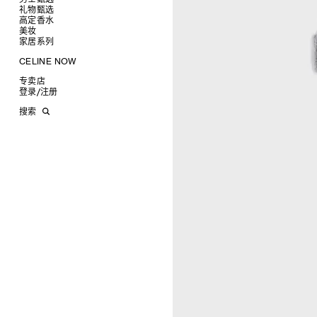
高跟鞋
戒指
圆形
卡包
礼物甄选
成衣
靴子
高级珠宝
长方形
零钱包
高定香水
手袋
为她甄选礼物
查看全部
CELINE 挂饰
猫眼形
手拿包
美妆
鞋履
为他甄选礼物
高定香水
查看全部
面罩式
链条钱包
衬衫
家居系列
皮带软饰
香水配件
缎光唇膏
查看全部
几何形
T恤及上衣
托特包
珠宝首饰
润唇膏
旅行
查看全部
CELINE NOW
飞行员形
卫衣
斜挎包
运动鞋
太阳眼镜
美妆配件
蜡烛与配件
查看全部
甄选专题
针织及POLO衫
商务及旅行手袋
乐福鞋及皮鞋
皮带
小皮具
沐浴及身体护理
生活艺术
查看全部
专卖店
时装秀
牛仔丹宁
双肩包
系带鞋
帽子
手镯
INFINITE POSSIBILITIES
文具
查看全部
登录
/
注册
CELINE 艺术项目
裤装
迷你手袋
靴子
围巾
项链
新品
MEN'S AUTOMNE/HIVER 2026
2027春夏男装秀
CELINE 精品店建筑
西装
TRIOMPHE CANVAS 标志印花
拖鞋及凉鞋
其他配饰
戒指
长方形
钱包
AUTOMNE 2026
2026冬季时装秀
DAVID ADAMO
搜索
大衣及羽绒服
LUGGAGE手袋
耳环
圆形
卡包
ÉTÉ CELINE
2026夏季时装秀
CHARLES ARNOLDI
CELINE 巴黎 DUPHOT
夹克外套
TAKE AWAY
CELINE挂饰
飞行员形
零钱包
ÉTÉ 2026
2026春季时装秀
JAMES BALMFORTH
CELINE 巴黎 FRANÇOIS 1ER
皮衣
PADDED手袋
面罩式
电子产品配饰
LEILAH BABIRYE
CELINE 巴黎 GRENELLE
KATINKA BOCK
CELINE 巴黎 蒙田大道
PALOMA BOSQUÊ
CELINE 巴黎 HAUTE
ELAINE CAMERON-WEIR
PARMURERIE
JOSE DAVILA
CELINE 伦敦 邦德街
GEORGIA DICKIE
CELINE 伦敦 103 MOUNT
ASGER DYBVAD LARSEN
STREET
ROCHELLE FEINSTEIN
CELINE 马德里
KIRA FREIJE
CELINE MILAN SANTO
LUISA GARDINI
SPIRITO
PAUL GEES
CELINE 洛杉矶 RODEO
INDRIKIS GELZIS
CELINE 纽约 麦迪逊
LUKAS GERONIMAS
CELINE 纽约 SOHO
ROCHELLE GOLDBERG
CELINE DOHA VENDOME
CHARLES HARLAN
CELINE 北京
DANIEL JENSEN
CELINE BEJING SKP
DAVID JEREMIAH
CELINE 成都太古里精品店
RINDON JOHNSON
CELINE 大连恒隆广场