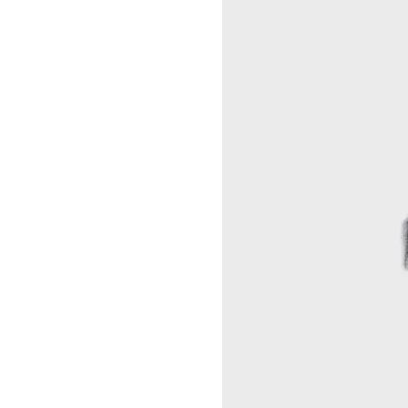
A KASSEN
CELINE 澳门
MEL KENDRICK
CELINE 宁波
SHAWN KURUNERU
CELINE 上海恒隆广场
ARTUR LESCHER
CELINE 武汉恒隆精品店
ANNE LIBBY
CELINE KYOTO DAIMARU
MARIE LUND
CELINE 东京
DAVID NASH
CELINE TOKYO GINZA
NIKA NEELOVA
CELINE YOKOHAMA SOGO
VIRGINIA OVERTON
CELINE 曼谷
马秋莎
CELINE 吉隆坡
FAY RAY
CELINE 新加坡
CAMILLA REYMAN
CELINE 墨尔本
EM ROONEY
LEUNORA SALIHU
SØREN SEJR
DAVINA SEMO
FLEMISH SCHOOL
OSCAR TUAZON
胡曉媛