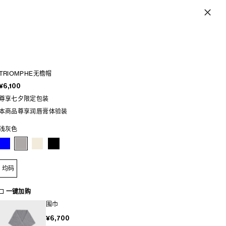
TRIOMPHE无檐帽
¥6,100
尊享七夕限定包装
本商品尊享润唇膏体验装
浅灰色
均码
一键加购
围巾
¥6,700