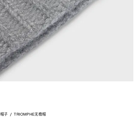
帽子
TRIOMPHE无檐帽