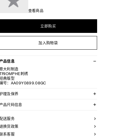
查看商品
立即购买
加入购物袋
产品信息
意大利制造
TRIOMPHE刺绣
经典版型
编号：AA09Y0899.08GC
护理及保养
不可用水清洗。
产品尺码信息
仅使用不含漂白剂的洗衣产品。
不可用烘干机烘干。
经典CELINE版型，建议选择您的常用尺码。
最高熨烫温度：110°C / 230°F
配送服务
不可使用蒸汽。
本品可用芳香化合物进行轻柔干洗。
退换货政策
联系客服