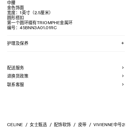
中腰
金色饰面
宽度：1英寸（2.5厘米）
圆形搭扣
第一个圆环缀有TRIOMPHE金属环
编号：45BNN3A01.01RC
护理及保养
CELINE皮带均选用优质的皮革制作。所选材质均为天然皮革，
且各不相同；任何偶然出现的色调差异、斑点或是纹理均为皮
革的天然特征，不应被视作产品瑕疵。
配送服务
为长期保持皮带美观，请您遵循以下建议：
退换货政策
- 避免接触水、油、香水和化妆品。如果您的皮带不慎接触到
水，应立即以柔软的浅色吸水布轻拭干净。
联系客服
- 请勿将本产品长时间暴露在高温或强光照射之下。
- 请勿将皮带与粗糙或磨蚀性表面摩擦。如果出现轻微划痕，以
柔软的干布轻拭，可减淡轻微的划痕。
- 请将其收纳在防尘袋中。切勿存放于高温、潮湿或不通风的地
方。请勿将本产品存放于塑料袋中。
CELINE
女士甄选
配饰软饰
皮带
VIVIENNE中号25