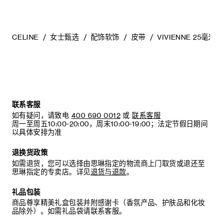
- 请将其收纳在防尘袋中。切勿存放于高温、潮湿或不通风的地
方。请勿将本产品存放于塑料袋中。
CELINE
女士甄选
配饰软饰
皮带
VIVIENNE 25毫米
联系客服
如有疑问，请致电
400 690 0012
或
联系客服
周一至周五10:00-20:00，周末10:00-19:00；法定节假日期间
以具体安排为准
退换货政策
如需退货，您可以选择由思琳指定的物流商上门取货或退还至
思琳指定的专卖店。详见
退货与退款
。
礼品包装
商品尊享精美礼盒包装并附感谢卡（香氛产品、护肤品和化妆
品除外）。如需礼品袋请联系客服。