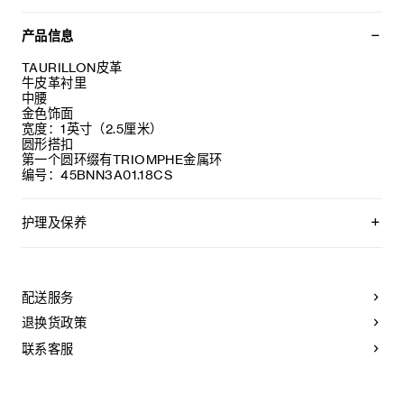
产品信息
TAURILLON皮革
牛皮革衬里
中腰
金色饰面
宽度：1英寸（2.5厘米）
圆形搭扣
第一个圆环缀有TRIOMPHE金属环
编号：45BNN3A01.18CS
护理及保养
CELINE皮带均选用优质的皮革制作。所选材质均为天然皮革，
且各不相同；任何偶然出现的色调差异、斑点或是纹理均为皮
革的天然特征，不应被视作产品瑕疵。
配送服务
为长期保持皮带美观，请您遵循以下建议：
退换货政策
- 避免接触水、油、香水和化妆品。如果您的皮带不慎接触到
水，应立即以柔软的浅色吸水布轻拭干净。
联系客服
- 请勿将本产品长时间暴露在高温或强光照射之下。
- 请勿将皮带与粗糙或磨蚀性表面摩擦。如果出现轻微划痕，以
柔软的干布轻拭，可减淡轻微的划痕。