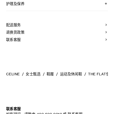
鞋后帮饰有TRIOMPHE刺绣
护理及保养
鞋侧饰有压印CELINE标志的标签
外底下方凹印CELINE标志
CELINE为您的鞋履精选优质皮革。这些皮革材质别具一格：色
鞋带饰有可拆卸TRIOMPHE配饰
调差异、细小斑点和纹理均为天然特征，不应被视为瑕疵。金
系带鞋
属部件的品质经过精心筛选，随着时间的推移会形成古铜光
配送服务
皮革内底
泽。为了让您的鞋履历久弥新，我们建议您遵循以下保养方
橡胶外底
法：
退换货政策
意大利制造
编号：366647032C.GHX4
- 避免接触水、油脂、香水和化妆品。如果鞋子不慎沾湿，请使
联系客服
用浅色软布将液体擦干。
- 避免长时间暴露于高温和强光源。轻轻擦拭可以减少某些皮革
上的划痕。
- 如果鞋跟或鞋底磨损，请咨询能够更换新鞋跟或安装薄橡胶鞋
底的专业人士。
清洁鞋子时，请使用干净的软布小心擦拭：软布干燥时可用于
擦拭皮革，微湿时可擦拭织物面料。
CELINE
女士甄选
鞋履
运动及休闲鞋
THE FLAT
当不需要穿着时，我们建议将鞋子存放于鞋盒内的独立收纳袋
中。
联系客服