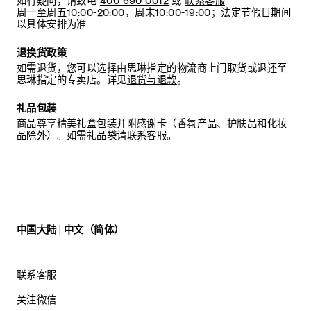
如有疑问，请致电
400 690 0012
或
联系客服
周一至周五10:00-20:00，周末10:00-19:00；法定节假日期间
以具体安排为准
退换货政策
如需退货，您可以选择由思琳指定的物流商上门取货或退还至
思琳指定的专卖店。详见
退货与退款
。
礼品包装
商品尊享精美礼盒包装并附感谢卡（香氛产品、护肤品和化妆
品除外）。如需礼品袋请联系客服。
中国大陆 | 中文（简体）
联系客服
关注微信