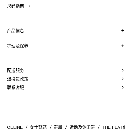
尺码指南
产品信息
织物/牛剖层革
鞋后帮饰有TRIOMPHE刺绣
护理及保养
鞋侧饰有压印CELINE标志的标签
外底下方凹印CELINE标志
CELINE为您的鞋履精选优质皮革。这些皮革材质别具一格：色
鞋带饰有可拆卸TRIOMPHE配饰
调差异、细小斑点和纹理均为天然特征，不应被视为瑕疵。金
系带鞋
属部件的品质经过精心筛选，随着时间的推移会形成古铜光
配送服务
皮革内底
泽。为了让您的鞋履历久弥新，我们建议您遵循以下保养方
橡胶外底
法：
退换货政策
意大利制造
编号：366647032C.33VI
- 避免接触水、油脂、香水和化妆品。如果鞋子不慎沾湿，请使
联系客服
用浅色软布将液体擦干。
- 避免长时间暴露于高温和强光源。轻轻擦拭可以减少某些皮革
上的划痕。
- 如果鞋跟或鞋底磨损，请咨询能够更换新鞋跟或安装薄橡胶鞋
底的专业人士。
清洁鞋子时，请使用干净的软布小心擦拭：软布干燥时可用于
擦拭皮革，微湿时可擦拭织物面料。
CELINE
女士甄选
鞋履
运动及休闲鞋
THE FLAT