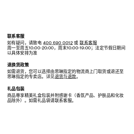
当不需要穿着时，我们建议将鞋子存放于鞋盒内的独立收纳袋
中。
联系客服
如有疑问，请致电
400 690 0012
或
联系客服
周一至周五10:00-20:00，周末10:00-19:00；法定节假日期间
以具体安排为准
退换货政策
如需退货，您可以选择由思琳指定的物流商上门取货或退还至
思琳指定的专卖店。详见
退货与退款
。
礼品包装
商品尊享精美礼盒包装并附感谢卡（香氛产品、护肤品和化妆
品除外）。如需礼品袋请联系客服。