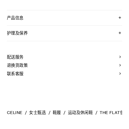
产品信息
织物/牛剖层革
鞋后帮饰TRIOMPHE刺绣
护理及保养
鞋侧饰有压印CELINE标志的标签
外底下方凹印CELINE标志
CELINE为您的鞋履精选优质皮革。这些皮革材质别具一格：色
鞋带饰有可拆卸TRIOMPHE配饰
调差异、细小斑点和纹理均为天然特征，不应被视为瑕疵。金
系带鞋
属部件的品质经过精心筛选，随着时间的推移会形成古铜光
配送服务
皮革内底
泽。为了让您的鞋履历久弥新，我们建议您遵循以下保养方
橡胶外底
法：
退换货政策
意大利制造
编号：366647032C.38AO
- 避免接触水、油脂、香水和化妆品。如果鞋子不慎沾湿，请使
联系客服
用浅色软布将液体擦干。
- 避免长时间暴露于高温和强光源。轻轻擦拭可以减少某些皮革
上的划痕。
- 如果鞋跟或鞋底磨损，请咨询能够更换新鞋跟或安装薄橡胶鞋
底的专业人士。
清洁鞋子时，请使用干净的软布小心擦拭：软布干燥时可用于
擦拭皮革，微湿时可擦拭织物面料。
CELINE
女士甄选
鞋履
运动及休闲鞋
THE FLAT
当不需要穿着时，我们建议将鞋子存放于鞋盒内的独立收纳袋
中。