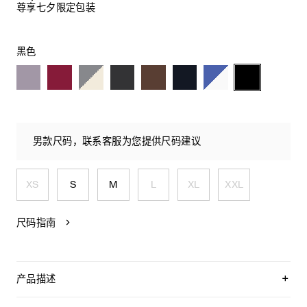
尊享七夕限定包装
黑色
男款尺码，联系客服为您提供尺码建议
XS
S
M
L
XL
XXL
尺码指南
产品描述
TRIOMPHE经典圆领套头衫