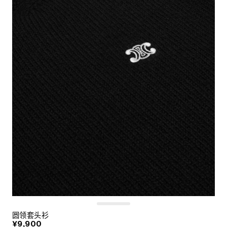
圆领套头衫
¥9,900