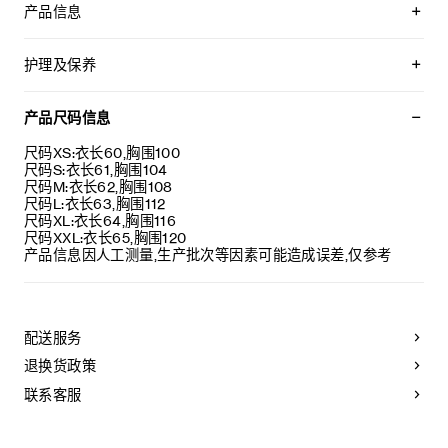
产品信息
90%羊毛，10%山羊绒
TRIOMPHE刺绣
护理及保养
经典版型
圆领
不可用水清洗。
长插肩袖
仅使用不含漂白剂的洗衣产品。
产品尺码信息
罗纹饰边
不可用烘干机烘干。
意大利制造
最高熨烫温度：110°C / 230°F
尺码XS:衣长60,胸围100
编号：2AC85048T.38NO
不可使用蒸汽。
尺码S:衣长61,胸围104
本品可用芳香化合物进行轻柔干洗。
尺码M:衣长62,胸围108
不可用水进行专业清洗。
尺码L:衣长63,胸围112
尺码XL:衣长64,胸围116
尺码XXL:衣长65,胸围120
产品信息因人工测量,生产批次等因素可能造成误差,仅参考
配送服务
退换货政策
联系客服