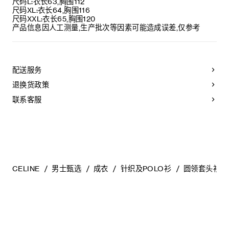
尺码L:衣长63,胸围112
尺码XL:衣长64,胸围116
尺码XXL:衣长65,胸围120
产品信息因人工测量,生产批次等因素可能造成误差,仅参考
配送服务
退换货政策
联系客服
CELINE
男士甄选
成衣
针织及POLO衫
圆领套头衫