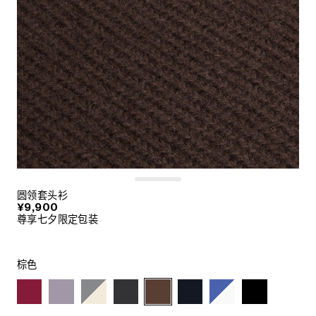
圆领套头衫
¥9,900
尊享七夕限定包装
棕色