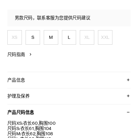
男款尺码，联系客服为您提供尺码建议
XS
S
M
L
XL
XXL
尺码指南
产品信息
90%羊毛，10%山羊绒
TRIOMPHE刺绣
护理及保养
经典版型
圆领
不可用水清洗。
长插肩袖
仅使用不含漂白剂的洗衣产品。
产品尺码信息
罗纹饰边
不可用烘干机烘干。
意大利制造
最高熨烫温度：110°C / 230°F
尺码XS:衣长60,胸围100
编号：2AC85048T.19BR
不可使用蒸汽。
尺码S:衣长61,胸围104
本品可用芳香化合物进行轻柔干洗。
尺码M:衣长62,胸围108