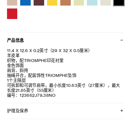
产品信息
11.4 X 12.6 X 0.2英寸（29 X 32 X 0.5厘米）
羊皮革
织物，配TRIOMPHE印花衬里
金色饰面
肩背、斜挎
抽绳开合，配装饰性TRIOMPHE坠饰
1个主隔层
可拆卸和可调节肩带，最小长度10.63英寸（27厘米），最大
长度21.65英寸（55厘米）
编号：123662J79.38NO
护理及保养
CELINE皮具采用珍贵奢华皮革精制而成。所选皮革材质独特而
天然：任何偶然出现的色调差异、斑点或是纹理均为皮革的天