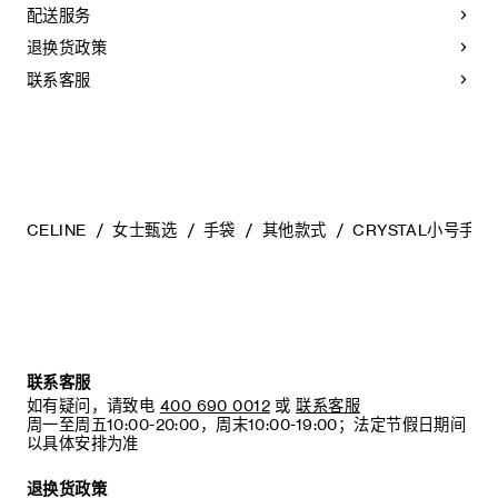
然特征，不应被视为瑕疵。为了确保您的手袋历久弥新，我们
配送服务
建议您：
退换货政策
- 防止潮湿；避免接触液体、护手霜、洗手液、化妆品及香水。
如果您的手袋不慎接触到水或上述物质，请用干燥且不带绒毛
联系客服
的浅色吸水布轻轻擦拭；
- 避免过度暴露于直射光线，并远离直接热源；
- 请勿让您的手袋与粗糙或磨蚀性表面摩擦。如果出现轻微划
痕，可使用柔软的干布轻轻揉搓，以减弱划痕。
- 请收纳于CELINE防尘袋中。请勿存放于在高温、潮湿或不通
风的地方（切勿存放于塑料袋内）。
CELINE
女士甄选
手袋
其他款式
CRYSTAL小号手拿
联系客服
如有疑问，请致电
400 690 0012
或
联系客服
周一至周五10:00-20:00，周末10:00-19:00；法定节假日期间
以具体安排为准
退换货政策