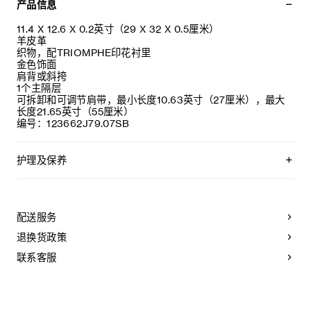
产品信息
11.4 X 12.6 X 0.2英寸（29 X 32 X 0.5厘米）
羊皮革
织物，配TRIOMPHE印花衬里
金色饰面
肩背或斜挎
1个主隔层
可拆卸和可调节肩带，最小长度10.63英寸（27厘米），最大
长度21.65英寸（55厘米）
编号：123662J79.07SB
护理及保养
CELINE皮具采用珍贵奢华皮革精制而成。所选皮革材质独特而
天然：任何偶然出现的色调差异、斑点或是纹理均为皮革的天
然特征，不应被视为瑕疵。为了确保您的手袋历久弥新，我们
配送服务
建议您：
退换货政策
- 防止潮湿；避免接触液体、护手霜、洗手液、化妆品及香水。
如果您的手袋不慎接触到水或上述物质，请用干燥且不带绒毛
联系客服
的浅色吸水布轻轻擦拭；
- 避免过度暴露于直射光线，并远离直接热源；
- 请勿让您的手袋与粗糙或磨蚀性表面摩擦。如果出现轻微划
痕，可使用柔软的干布轻轻揉搓，以减弱划痕。