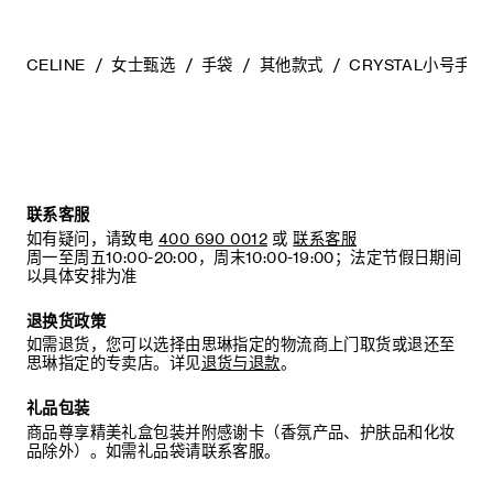
- 请收纳于CELINE防尘袋中。请勿存放于在高温、潮湿或不通
风的地方（切勿存放于塑料袋内）。
CELINE
女士甄选
手袋
其他款式
CRYSTAL小号手拿
联系客服
如有疑问，请致电
400 690 0012
或
联系客服
周一至周五10:00-20:00，周末10:00-19:00；法定节假日期间
以具体安排为准
退换货政策
如需退货，您可以选择由思琳指定的物流商上门取货或退还至
思琳指定的专卖店。详见
退货与退款
。
礼品包装
商品尊享精美礼盒包装并附感谢卡（香氛产品、护肤品和化妆
品除外）。如需礼品袋请联系客服。