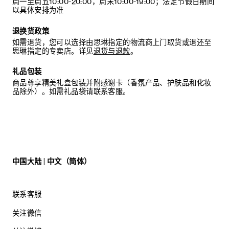
周一至周五10:00-20:00，周末10:00-19:00；法定节假日期间
以具体安排为准
退换货政策
如需退货，您可以选择由思琳指定的物流商上门取货或退还至
思琳指定的专卖店。详见
退货与退款
。
礼品包装
商品尊享精美礼盒包装并附感谢卡（香氛产品、护肤品和化妆
品除外）。如需礼品袋请联系客服。
中国大陆 | 中文（简体）
联系客服
关注微信