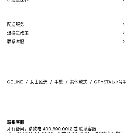
CELINE皮具采用珍贵奢华皮革精制而成。所选皮革材质独特而
天然：任何偶然出现的色调差异、斑点或是纹理均为皮革的天
然特征，不应被视为瑕疵。为了确保您的手袋历久弥新，我们
配送服务
建议您：
退换货政策
- 防止潮湿；避免接触液体、护手霜、洗手液、化妆品及香水。
如果您的手袋不慎接触到水或上述物质，请用干燥且不带绒毛
联系客服
的浅色吸水布轻轻擦拭；
- 避免过度暴露于直射光线，并远离直接热源；
- 请勿让您的手袋与粗糙或磨蚀性表面摩擦。如果出现轻微划
痕，可使用柔软的干布轻轻揉搓，以减弱划痕。
- 请收纳于CELINE防尘袋中。请勿存放于在高温、潮湿或不通
风的地方（切勿存放于塑料袋内）。
CELINE
女士甄选
手袋
其他款式
CRYSTAL小号手拿
联系客服
如有疑问，请致电
400 690 0012
或
联系客服