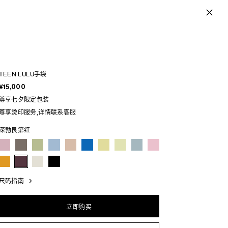
TEEN LULU手袋
¥15,000
尊享七夕限定包装
尊享烫印服务,详情联系客服
深勃艮第红
尺码指南
立即购买