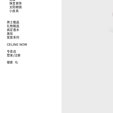
衬衫及上衣
珠宝首饰
查看全部
卫衣及T恤
皮带
太阳眼镜
查看全部
牛仔裤
帽子
拖鞋及凉鞋
小皮具
查看全部
针织衫
丝巾及围巾
运动及休闲鞋
耳环
查看全部
夹克外套
发饰
乐福鞋
手镯
新品
连衣裙
手套
平底鞋
项链
椭圆形
钱包
男士甄选
裤装
高跟鞋
戒指
圆形
卡包
礼物甄选
成衣
半身裙
靴子
高级珠宝
长方形
零钱包
高定香水
手袋
为她甄选礼物
查看全部
大衣及羽绒服
CELINE 挂饰
猫眼形
手拿包
美妆
鞋履
为他甄选礼物
高定香水
查看全部
泳装及内衣
面罩式
链条钱包
衬衫
家居系列
皮带软饰
香水配件
缎光唇膏
查看全部
皮衣
几何形
T恤及上衣
托特包
珠宝首饰
润唇膏
旅行
查看全部
CELINE NOW
牛仔丹宁
飞行员形
卫衣
斜挎包
运动鞋
太阳眼镜
美妆配件
蜡烛与配件
查看全部
甄选专题
针织及POLO衫
商务及旅行手袋
乐福鞋及皮鞋
皮带
小皮具
沐浴及身体护理
生活艺术
查看全部
专卖店
时装秀
牛仔丹宁
双肩包
系带鞋
帽子
手镯
INFINITE POSSIBILITIES
文具
查看全部
登录
/
注册
CELINE 艺术项目
裤装
迷你手袋
靴子
围巾
项链
新品
MEN'S AUTOMNE/HIVER 2026
2027春夏男装秀
CELINE 精品店建筑
西装
TRIOMPHE CANVAS 标志印花
拖鞋及凉鞋
其他配饰
戒指
长方形
钱包
AUTOMNE 2026
2026冬季时装秀
DAVID ADAMO
搜索
大衣及羽绒服
LUGGAGE手袋
耳环
圆形
卡包
ÉTÉ CELINE
2026夏季时装秀
CHARLES ARNOLDI
CELINE 巴黎 DUPHOT
夹克外套
TAKE AWAY
CELINE挂饰
飞行员形
零钱包
ÉTÉ 2026
2026春季时装秀
JAMES BALMFORTH
CELINE 巴黎 FRANÇOIS 1ER
皮衣
PADDED手袋
面罩式
电子产品配饰
LEILAH BABIRYE
CELINE 巴黎 GRENELLE
KATINKA BOCK
CELINE 巴黎 蒙田大道
PALOMA BOSQUÊ
CELINE 巴黎 HAUTE
ELAINE CAMERON-WEIR
PARMURERIE
JOSE DAVILA
CELINE 伦敦 邦德街
GEORGIA DICKIE
CELINE 伦敦 103 MOUNT
ASGER DYBVAD LARSEN
STREET
ROCHELLE FEINSTEIN
CELINE 马德里
KIRA FREIJE
CELINE MILAN SANTO
LUISA GARDINI
SPIRITO
PAUL GEES
CELINE 洛杉矶 RODEO
INDRIKIS GELZIS
CELINE 纽约 麦迪逊