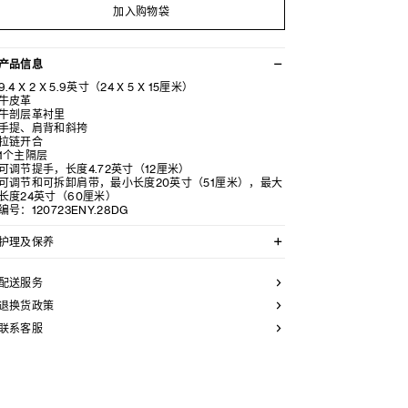
加入购物袋
产品信息
9.4 X 2 X 5.9英寸（24 X 5 X 15厘米）
牛皮革
牛剖层革衬里
手提、肩背和斜挎
拉链开合
1个主隔层
可调节提手，长度4.72英寸（12厘米）
可调节和可拆卸肩带，最小长度20英寸（51厘米），最大
长度24英寸（60厘米）
编号：120723ENY.28DG
护理及保养
CELINE皮具采用珍贵奢华皮革精制而成。所选皮革材质
特别而天然：任何偶然出现的色调差异、斑点或是纹理均
配送服务
为皮革的天然特征，不应被视为瑕疵。为了确保您的手袋
历久弥新，我们建议您：
退换货政策
联系客服
- 防止潮湿；避免接触液体、护手霜、洗手液、化妆品及
香水。如果您的手袋不慎接触到水或上述物质，请用干燥
且不带绒毛的浅色吸水布轻轻擦拭；
- 避免过度暴露于直射光线，并远离直接热源；
- 请勿让您的手袋与粗糙或磨蚀性表面摩擦。如果出现轻
微划痕，可使用柔软的干布轻轻揉搓，以减弱划痕。