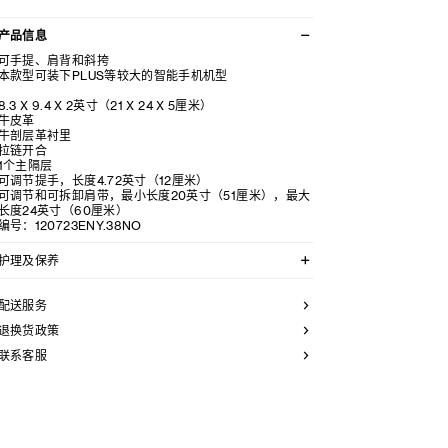
产品信息
可手提、肩背和斜挎
本款型可装下PLUS等较大的智能手机机型
8.3 X 9.4 X 2英寸（21 X 24 X 5厘米）
牛皮革
牛剖层革衬里
拉链开合
1个主隔层
可调节提手，长度4.72英寸（12厘米）
可调节和可拆卸肩带，最小长度20英寸（51厘米），最大
长度24英寸（60厘米）
编号：120723ENY.38NO
护理及保养
CELINE皮具采用珍贵奢华皮革精制而成。所选皮革材质
特别而天然：任何偶然出现的色调差异、斑点或是纹理均
配送服务
为皮革的天然特征，不应被视为瑕疵。为了确保您的手袋
历久弥新，我们建议您：
退换货政策
联系客服
- 防止潮湿；避免接触液体、护手霜、洗手液、化妆品及
香水。如果您的手袋不慎接触到水或上述物质，请用干燥
且不带绒毛的浅色吸水布轻轻擦拭；
- 避免过度暴露于直射光线，并远离直接热源；
- 请勿让您的手袋与粗糙或磨蚀性表面摩擦。如果出现轻
微划痕，可使用柔软的干布轻轻揉搓，以减弱划痕。