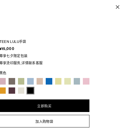
TEEN LULU手袋
¥15,000
尊享七夕限定包装
尊享烫印服务,详情联系客服
黑色
立即购买
加入购物袋