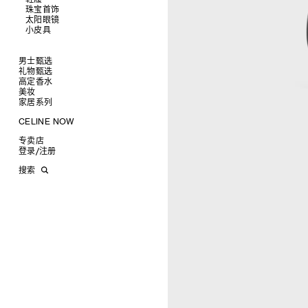
衬衫及上衣
珠宝首饰
查看全部
卫衣及T恤
皮带
太阳眼镜
查看全部
牛仔裤
帽子
拖鞋及凉鞋
小皮具
查看全部
针织衫
丝巾及围巾
运动及休闲鞋
耳环
查看全部
夹克外套
发饰
乐福鞋
手镯
新品
连衣裙
手套
平底鞋
项链
椭圆形
钱包
男士甄选
裤装
高跟鞋
戒指
圆形
卡包
礼物甄选
成衣
半身裙
靴子
高级珠宝
长方形
零钱包
高定香水
手袋
为她甄选礼物
查看全部
大衣及羽绒服
CELINE 挂饰
猫眼形
手拿包
美妆
鞋履
为他甄选礼物
高定香水
查看全部
泳装及内衣
面罩式
链条钱包
衬衫
家居系列
皮带软饰
香水配件
缎光唇膏
查看全部
皮衣
几何形
T恤及上衣
托特包
珠宝首饰
润唇膏
旅行
查看全部
CELINE NOW
牛仔丹宁
飞行员形
卫衣
斜挎包
运动鞋
太阳眼镜
美妆配件
蜡烛与配件
查看全部
甄选专题
针织及POLO衫
商务及旅行手袋
乐福鞋及皮鞋
皮带
小皮具
沐浴及身体护理
生活艺术
查看全部
专卖店
时装秀
牛仔丹宁
双肩包
系带鞋
帽子
手镯
INFINITE POSSIBILITIES
文具
查看全部
登录
/
注册
CELINE 艺术项目
裤装
迷你手袋
靴子
围巾
项链
新品
MEN'S AUTOMNE/HIVER 2026
2027春夏男装秀
CELINE 精品店建筑
西装
TRIOMPHE CANVAS 标志印花
拖鞋及凉鞋
其他配饰
戒指
长方形
钱包
AUTOMNE 2026
2026冬季时装秀
DAVID ADAMO
搜索
大衣及羽绒服
LUGGAGE手袋
耳环
圆形
卡包
ÉTÉ CELINE
2026夏季时装秀
CHARLES ARNOLDI
CELINE 巴黎 DUPHOT
夹克外套
TAKE AWAY
CELINE挂饰
飞行员形
零钱包
ÉTÉ 2026
2026春季时装秀
JAMES BALMFORTH
CELINE 巴黎 FRANÇOIS 1ER
皮衣
PADDED手袋
面罩式
电子产品配饰
LEILAH BABIRYE
CELINE 巴黎 GRENELLE
KATINKA BOCK
CELINE 巴黎 蒙田大道
PALOMA BOSQUÊ
CELINE 巴黎 HAUTE
ELAINE CAMERON-WEIR
PARMURERIE
JOSE DAVILA
CELINE 伦敦 邦德街
GEORGIA DICKIE
CELINE 伦敦 103 MOUNT
ASGER DYBVAD LARSEN
STREET
ROCHELLE FEINSTEIN
CELINE 马德里
KIRA FREIJE
CELINE MILAN SANTO
LUISA GARDINI
SPIRITO
PAUL GEES
CELINE 洛杉矶 RODEO
INDRIKIS GELZIS
CELINE 纽约 麦迪逊