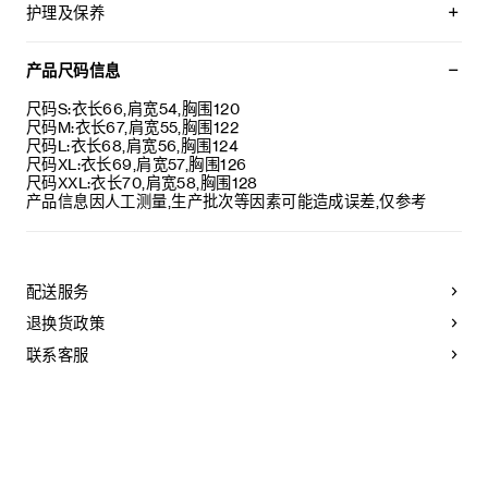
衣袖饰有TRIOMPHE刺绣
护理及保养
宽松版型
圆领
本品可在轻柔洗衣程序下以最高水温30°C / 85°F清洗。
落肩
仅使用不含漂白剂的洗衣产品。
产品尺码信息
罗纹饰边
不可用烘干机烘干。
葡萄牙制造
晾干。
尺码S:衣长66,肩宽54,胸围120
编号：RY0SH1233.27GR
最高熨烫温度：110°C / 230°F
尺码M:衣长67,肩宽55,胸围122
不可使用蒸汽。
尺码L:衣长68,肩宽56,胸围124
不可干洗。
尺码XL:衣长69,肩宽57,胸围126
尺码XXL:衣长70,肩宽58,胸围128
产品信息因人工测量,生产批次等因素可能造成误差,仅参考
配送服务
退换货政策
联系客服