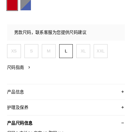
男款尺码，联系客服为您提供尺码建议
XS
S
M
L
XL
XXL
尺码指南
产品信息
65%山羊绒，32%羊毛，3%锦纶
TRIOMPHE提花
护理及保养
经典版型
兜帽，设有可调节抽绳，金属箍镌刻CELINE PARIS字样
不可用水清洗。
1个袋鼠式口袋
仅使用不含漂白剂的洗衣产品。
产品尺码信息
罗纹饰边
不可用烘干机烘干。