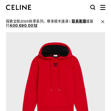
探索全新2026秋季系列，尊享顺丰速递 |
联系客服
或拨
打
400 690 0012