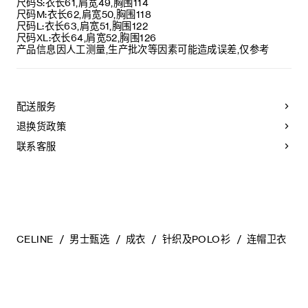
意大利制造
最高熨烫温度：110°C / 230°F
尺码S:衣长61,肩宽49,胸围114
编号：RY0QZ0X73.27BK
不可使用蒸汽。
尺码M:衣长62,肩宽50,胸围118
本品可用芳香化合物进行轻柔干洗。
尺码L:衣长63,肩宽51,胸围122
尺码XL:衣长64,肩宽52,胸围126
产品信息因人工测量,生产批次等因素可能造成误差,仅参考
配送服务
退换货政策
联系客服
CELINE
男士甄选
成衣
针织及POLO衫
连帽卫衣