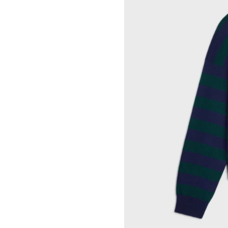
ROCHELLE GOLDBERG
CELINE DOHA VENDOME
CHARLES HARLAN
CELINE 北京
DANIEL JENSEN
CELINE BEJING SKP
DAVID JEREMIAH
CELINE 成都太古里精品店
RINDON JOHNSON
CELINE 大连恒隆广场
A KASSEN
CELINE 澳门
MEL KENDRICK
CELINE 宁波
SHAWN KURUNERU
CELINE 上海恒隆广场
ARTUR LESCHER
CELINE 武汉恒隆精品店
ANNE LIBBY
CELINE KYOTO DAIMARU
MARIE LUND
CELINE 东京
DAVID NASH
CELINE TOKYO GINZA
NIKA NEELOVA
CELINE YOKOHAMA SOGO
VIRGINIA OVERTON
CELINE 曼谷
马秋莎
CELINE 吉隆坡
FAY RAY
CELINE 新加坡
CAMILLA REYMAN
CELINE 墨尔本
EM ROONEY
LEUNORA SALIHU
SØREN SEJR
DAVINA SEMO
FLEMISH SCHOOL
OSCAR TUAZON
胡曉媛