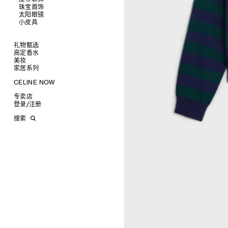
托特包
珠宝首饰
查看全部
斜挎包
运动鞋
太阳眼镜
查看全部
商务及旅行手袋
乐福鞋及皮鞋
皮带
小皮具
查看全部
双肩包
系带鞋
帽子
手镯
查看全部
迷你手袋
靴子
围巾
项链
新品
TRIOMPHE CANVAS 标志印花
拖鞋及凉鞋
其他配饰
戒指
长方形
钱包
礼物甄选
LUGGAGE手袋
耳环
圆形
卡包
高定香水
为她甄选礼物
TAKE AWAY
CELINE挂饰
飞行员形
零钱包
美妆
为他甄选礼物
高定香水
PADDED手袋
面罩式
电子产品配饰
家居系列
香水配件
缎光唇膏
润唇膏
旅行
CELINE NOW
美妆配件
蜡烛与配件
甄选专题
沐浴及身体护理
生活艺术
专卖店
时装秀
INFINITE POSSIBILITIES
文具
登录
/
注册
CELINE 艺术项目
MEN'S AUTOMNE/HIVER 2026
2027春夏男装秀
CELINE 精品店建筑
AUTOMNE 2026
2026冬季时装秀
DAVID ADAMO
搜索
ÉTÉ CELINE
2026夏季时装秀
CHARLES ARNOLDI
CELINE 巴黎 DUPHOT
ÉTÉ 2026
2026春季时装秀
JAMES BALMFORTH
CELINE 巴黎 FRANÇOIS 1ER
LEILAH BABIRYE
CELINE 巴黎 GRENELLE
KATINKA BOCK
CELINE 巴黎 蒙田大道
PALOMA BOSQUÊ
CELINE 巴黎 HAUTE
ELAINE CAMERON-WEIR
PARMURERIE
JOSE DAVILA
CELINE 伦敦 邦德街
GEORGIA DICKIE
CELINE 伦敦 103 MOUNT
ASGER DYBVAD LARSEN
STREET
ROCHELLE FEINSTEIN
CELINE 马德里
KIRA FREIJE
CELINE MILAN SANTO
LUISA GARDINI
SPIRITO
PAUL GEES
CELINE 洛杉矶 RODEO
INDRIKIS GELZIS
CELINE 纽约 麦迪逊
LUKAS GERONIMAS
CELINE 纽约 SOHO