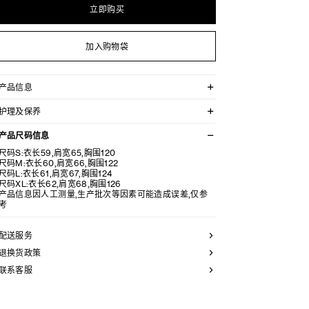
立即购买
加入购物袋
产品信息
94%羊毛，4%锦纶，2%氨纶
护理及保养
TRIOMPHE刺绣
经典版型
不可用水清洗。
POLO领
产品尺码信息
仅使用不含漂白剂的洗衣产品。
罗纹饰边
不可用烘干机烘干。
尺码S:衣长59,肩宽65,胸围120
3枚镌刻CELINE PARIS字样的珍珠母贝纽扣
最高熨烫温度：110°C / 230°F
尺码M:衣长60,肩宽66,胸围122
意大利制造
不可使用蒸汽。
尺码L:衣长61,肩宽67,胸围124
编号：RY0QT0Y09.07NG
本品可用芳香化合物进行轻柔干洗。
尺码XL:衣长62,肩宽68,胸围126
产品信息因人工测量,生产批次等因素可能造成误差,仅参
考
配送服务
退换货政策
联系客服