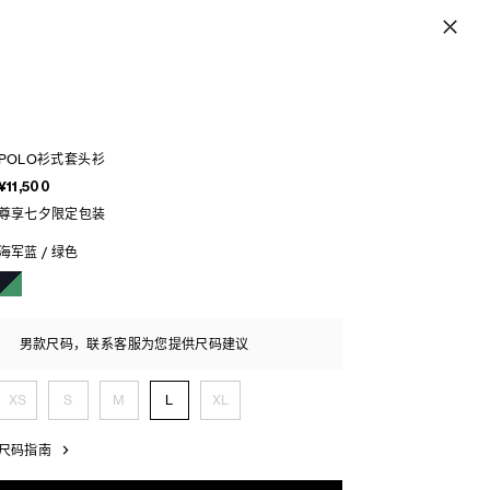
POLO衫式套头衫
¥11,500
尊享七夕限定包装
海军蓝 / 绿色
男款尺码，联系客服为您提供尺码建议
XS
S
M
L
XL
尺码指南