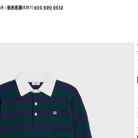
递 |
联系客服
或拨打
400 690 0012