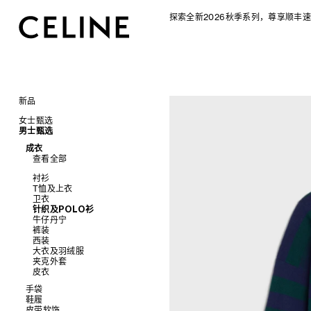
探索全新2026秋季系列，尊享顺丰速
新品
CELINE 2026秋季女士系列
女士甄选
CELINE 2026秋季男士系列
男士甄选
手袋
成衣
查看全部
成衣
配饰软饰
查看全部
查看全部
新品
鞋履
查看全部
标志印花 TRIOMPHE CANVAS
衬衫及上衣
珠宝首饰
查看全部
衬衫
SOFT TRIOMPHE
卫衣及T恤
皮带
太阳眼镜
查看全部
T恤及上衣
PANIER 草编包
牛仔裤
帽子
拖鞋及凉鞋
小皮具
查看全部
卫衣
迷你手袋
针织衫
丝巾及围巾
运动及休闲鞋
耳环
查看全部
针织及POLO衫
NINO
夹克外套
发饰
乐福鞋
手镯
新品
牛仔丹宁
TRIOMPHE 凯旋门
连衣裙
手套
平底鞋
项链
椭圆形
钱包
裤装
TRIOMPHE FRAME
裤装
高跟鞋
戒指
圆形
卡包
西装
LUGGAGE 手袋
半身裙
靴子
高级珠宝
长方形
零钱包
大衣及羽绒服
TRIO FLAP
大衣及羽绒服
CELINE 挂饰
猫眼形
手拿包
夹克外套
包挂
泳装及内衣
面罩式
链条钱包
皮衣
皮衣
几何形
牛仔丹宁
飞行员形
手袋
鞋履
查看全部
皮带软饰
查看全部