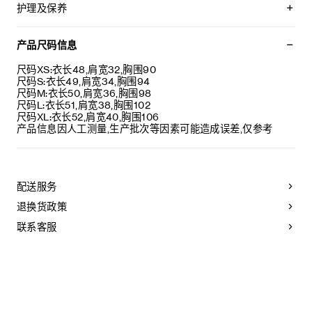
TRIOMPHE刺绣
护理及保养
经典版型
圆领
不可用水清洗。
罗纹饰边
仅使用不含漂白剂的洗衣产品。
产品尺码信息
5枚镌刻CELINE字样的珍珠母贝纽扣
不可用烘干机烘干。
意大利制造
最高熨烫温度：110°C / 230°F
尺码XS:衣长48,肩宽32,胸围90
编号：RY0O00V43.09GG
不可使用蒸汽。
尺码S:衣长49,肩宽34,胸围94
本品可用芳香化合物进行轻柔干洗。
尺码M:衣长50,肩宽36,胸围98
尺码L:衣长51,肩宽38,胸围102
尺码XL:衣长52,肩宽40,胸围106
产品信息因人工测量,生产批次等因素可能造成误差,仅参考
配送服务
退换货政策
联系客服