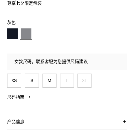
尊享七夕限定包装
灰色
女款尺码，联系客服为您提供尺码建议
XS
S
M
L
XL
尺码指南
产品信息
100%山羊绒