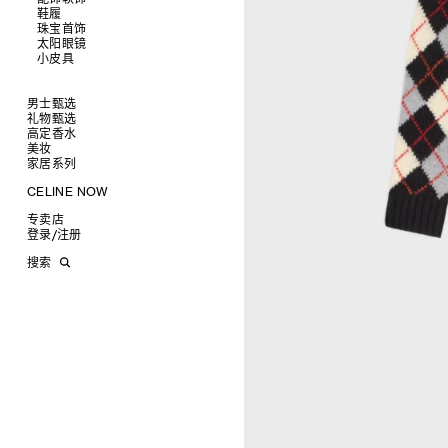
鞋履
查看全部
珠宝首饰
查看全部
皮带
太阳眼镜
查看全部
帽子
拖鞋及凉鞋
小皮具
查看全部
丝巾及围巾
运动及休闲鞋
耳环
查看全部
发饰
乐福鞋
手镯
新品
手套
平底鞋
项链
椭圆形
钱包
男士甄选
高跟鞋
戒指
圆形
卡包
礼物甄选
成衣
靴子
高级珠宝
长方形
零钱包
高定香水
手袋
为她甄选礼物
查看全部
CELINE 挂饰
猫眼形
手拿包
美妆
鞋履
为他甄选礼物
高定香水
查看全部
面罩式
链条钱包
衬衫
家居系列
皮带软饰
香水配件
缎光唇膏
查看全部
几何形
T恤及上衣
托特包
珠宝首饰
润唇膏
旅行
查看全部
CELINE NOW
飞行员形
卫衣
斜挎包
运动鞋
太阳眼镜
美妆配件
蜡烛与配件
查看全部
甄选专题
针织及POLO衫
商务及旅行手袋
乐福鞋及皮鞋
皮带
小皮具
沐浴及身体护理
生活艺术
查看全部
专卖店
时装秀
牛仔丹宁
双肩包
系带鞋
帽子
手镯
INFINITE POSSIBILITIES
文具
查看全部
登录
/
注册
CELINE 艺术项目
裤装
迷你手袋
靴子
围巾
项链
新品
MEN'S AUTOMNE/HIVER 2026
2027春夏男装秀
CELINE 精品店建筑
西装
TRIOMPHE CANVAS 标志印花
拖鞋及凉鞋
其他配饰
戒指
长方形
钱包
AUTOMNE 2026
2026冬季时装秀
DAVID ADAMO
搜索
大衣及羽绒服
LUGGAGE手袋
耳环
圆形
卡包
ÉTÉ CELINE
2026夏季时装秀
CHARLES ARNOLDI
CELINE 巴黎 DUPHOT
夹克外套
TAKE AWAY
CELINE挂饰
飞行员形
零钱包
ÉTÉ 2026
2026春季时装秀
JAMES BALMFORTH
CELINE 巴黎 FRANÇOIS 1ER
皮衣
PADDED手袋
面罩式
电子产品配饰
LEILAH BABIRYE
CELINE 巴黎 GRENELLE
KATINKA BOCK
CELINE 巴黎 蒙田大道
PALOMA BOSQUÊ
CELINE 巴黎 HAUTE
ELAINE CAMERON-WEIR
PARMURERIE
JOSE DAVILA
CELINE 伦敦 邦德街
GEORGIA DICKIE
CELINE 伦敦 103 MOUNT
ASGER DYBVAD LARSEN
STREET
ROCHELLE FEINSTEIN
CELINE 马德里
KIRA FREIJE
CELINE MILAN SANTO
LUISA GARDINI
SPIRITO
PAUL GEES
CELINE 洛杉矶 RODEO