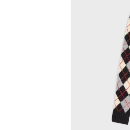
INDRIKIS GELZIS
CELINE 纽约 麦迪逊
LUKAS GERONIMAS
CELINE 纽约 SOHO
ROCHELLE GOLDBERG
CELINE DOHA VENDOME
CHARLES HARLAN
CELINE 北京
DANIEL JENSEN
CELINE BEJING SKP
DAVID JEREMIAH
CELINE 成都太古里精品店
RINDON JOHNSON
CELINE 大连恒隆广场
A KASSEN
CELINE 澳门
MEL KENDRICK
CELINE 宁波
SHAWN KURUNERU
CELINE 上海恒隆广场
ARTUR LESCHER
CELINE 武汉恒隆精品店
ANNE LIBBY
CELINE KYOTO DAIMARU
MARIE LUND
CELINE 东京
DAVID NASH
CELINE TOKYO GINZA
NIKA NEELOVA
CELINE YOKOHAMA SOGO
VIRGINIA OVERTON
CELINE 曼谷
马秋莎
CELINE 吉隆坡
FAY RAY
CELINE 新加坡
CAMILLA REYMAN
CELINE 墨尔本
EM ROONEY
LEUNORA SALIHU
SØREN SEJR
DAVINA SEMO
FLEMISH SCHOOL
OSCAR TUAZON
胡曉媛