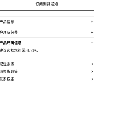
订阅到货通知
产品信息
100%羊毛
护理及保养
TRIOMPHE刺绣
经典版型
不可用水清洗。
高领
产品尺码信息
仅使用不含漂白剂的洗衣产品。
罗纹饰边
不可用烘干机烘干。
建议选择您的常用尺码。
意大利制造
最高熨烫温度：110°C / 230°F
编号：RY0M30V32.38WG
不可使用蒸汽。
本品可用芳香化合物进行轻柔干洗。
配送服务
退换货政策
联系客服