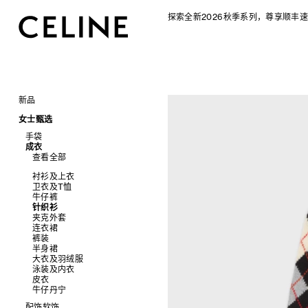
探索全新2026秋季系列，尊享顺丰速
新品
CELINE 2026秋季女士系列
女士甄选
CELINE 2026秋季男士系列
手袋
成衣
查看全部
查看全部
新品
标志印花 TRIOMPHE CANVAS
衬衫及上衣
SOFT TRIOMPHE
卫衣及T恤
PANIER 草编包
牛仔裤
迷你手袋
针织衫
NINO
夹克外套
TRIOMPHE 凯旋门
连衣裙
TRIOMPHE FRAME
裤装
LUGGAGE 手袋
半身裙
TRIO FLAP
大衣及羽绒服
包挂
泳装及内衣
皮衣
牛仔丹宁
配饰软饰