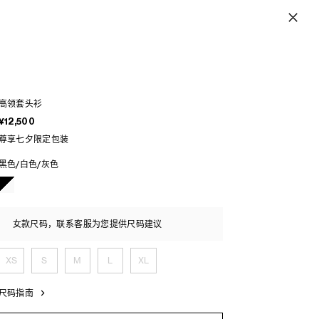
高领套头衫
¥12,500
尊享七夕限定包装
黑色/白色/灰色
女款尺码，联系客服为您提供尺码建议
XS
S
M
L
XL
尺码指南