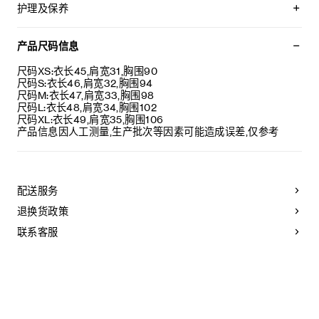
TRIOMPHE贴饰
护理及保养
经典版型
高领
不可用水清洗。
肩部饰有“LES JOURS CELINE”细节
仅使用不含漂白剂的洗衣产品。
产品尺码信息
罗纹饰边
不可用烘干机烘干。
意大利制造
最高熨烫温度：110°C / 230°F
尺码XS:衣长45,肩宽31,胸围90
编号：RY0JN0904.43JU
不可使用蒸汽。
尺码S:衣长46,肩宽32,胸围94
本品可用芳香化合物进行轻柔干洗。
尺码M:衣长47,肩宽33,胸围98
尺码L:衣长48,肩宽34,胸围102
尺码XL:衣长49,肩宽35,胸围106
产品信息因人工测量,生产批次等因素可能造成误差,仅参考
配送服务
退换货政策
联系客服