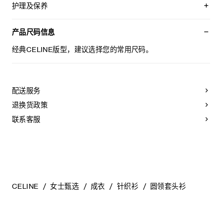
样的安全别针
护理及保养
经典版型
圆领
不可用水清洗。
罗纹饰边
仅使用不含漂白剂的洗衣产品。
产品尺码信息
意大利制造
不可用烘干机烘干。
编号：RY0JL0899.07RB
最高熨烫温度：110°C / 230°F
经典CELINE版型，建议选择您的常用尺码。
不可使用蒸汽。
本品可用芳香化合物进行轻柔干洗。
配送服务
退换货政策
联系客服
CELINE
女士甄选
成衣
针织衫
圆领套头衫