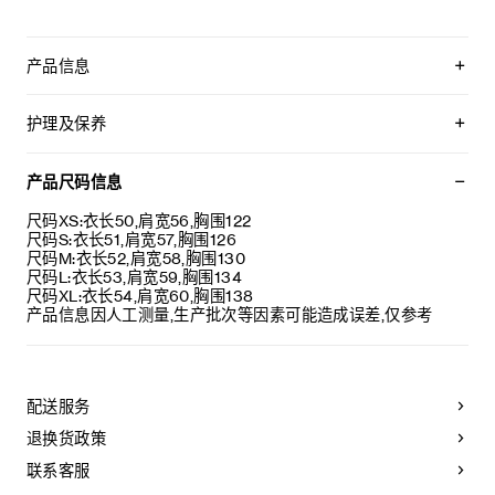
产品信息
100%棉
CELINE PARIS植绒
护理及保养
宽松版型
圆领
本品可在轻柔洗衣程序下以最高水温30°C/ 85°F清洗。
落肩
仅使用不含漂白剂的洗衣产品。
产品尺码信息
罗纹饰边
不可用烘干机烘干。
葡萄牙制造
最高熨烫温度：110°C / 230°F
尺码XS:衣长50,肩宽56,胸围122
编号：RY0J5345F.07OW
不可使用蒸汽。
尺码S:衣长51,肩宽57,胸围126
不可干洗。
尺码M:衣长52,肩宽58,胸围130
尺码L:衣长53,肩宽59,胸围134
尺码XL:衣长54,肩宽60,胸围138
产品信息因人工测量,生产批次等因素可能造成误差,仅参考
配送服务
退换货政策
联系客服