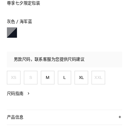
尊享七夕限定包装
灰色 / 海军蓝
男款尺码，联系客服为您提供尺码建议
XS
S
M
L
XL
XXL
尺码指南
产品信息
100%棉