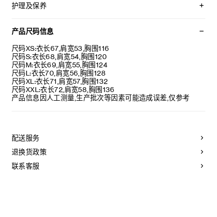
TRIOMPHE刺绣
护理及保养
宽松版型
圆领
本品可在轻柔洗衣程序下以最高水温30°C/ 85°F清洗。
罗纹饰边
仅使用不含漂白剂的洗衣产品。
产品尺码信息
葡萄牙制造
不可用烘干机烘干。
编号：RY0GA670Q.09GN
悬挂晾干，无需脱水。
尺码XS:衣长67,肩宽53,胸围116
最高熨烫温度：110°C / 230°F
尺码S:衣长68,肩宽54,胸围120
不可使用蒸汽。
尺码M:衣长69,肩宽55,胸围124
不可干洗。
尺码L:衣长70,肩宽56,胸围128
尺码XL:衣长71,肩宽57,胸围132
尺码XXL:衣长72,肩宽58,胸围136
产品信息因人工测量,生产批次等因素可能造成误差,仅参考
配送服务
退换货政策
联系客服