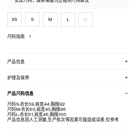
女款尺码，联系客服为您提供尺码建议
XS
S
M
L
XL
尺码指南
产品信息
100%棉
CELINE PARIS TRIOMPHE刺绣
护理及保养
宽松版型
圆领
本品可在轻柔洗衣程序下以最高水温30°C/ 85°F清洗。
衣领饰有罗纹饰边
仅使用不含漂白剂的洗衣产品。
产品尺码信息
葡萄牙制造
不可用烘干机烘干。
编号：RX0LJ1242.GKT8
悬挂晾干，无需脱水。
尺码S:衣长59,肩宽44,胸围92
最高熨烫温度：110°C / 230°F
尺码M:衣长60,肩宽45,胸围96
不可使用蒸汽。
尺码L:衣长61,肩宽46,胸围100
不可干洗。
产品信息因人工测量,生产批次等因素可能造成误差,仅参考