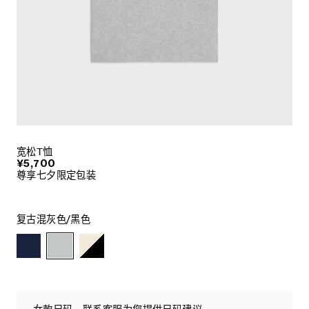
宽松T恤
¥5,700
尊享七夕限定包装
复古混灰色/黑色