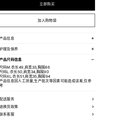
立即购买
加入购物袋
产品信息
93%羊毛，7%锦纶
护理及保养
TRIOMPHE贴饰
经典版型
不可用水清洗。
圆领
产品尺码信息
仅使用不含漂白剂的洗衣产品。
罗纹饰边
不可用烘干机烘干。
尺码M:衣长49,肩宽33,胸围86
意大利制造
最高熨烫温度：110°C / 230°F
尺码L:衣长50,肩宽34,胸围90
编号：RX0I70100.38NO
不可使用蒸汽。
尺码XL:衣长51,肩宽35,胸围94
本品可用芳香化合物进行轻柔干洗。
产品信息因人工测量,生产批次等因素可能造成误差,仅参
考
配送服务
退换货政策
联系客服