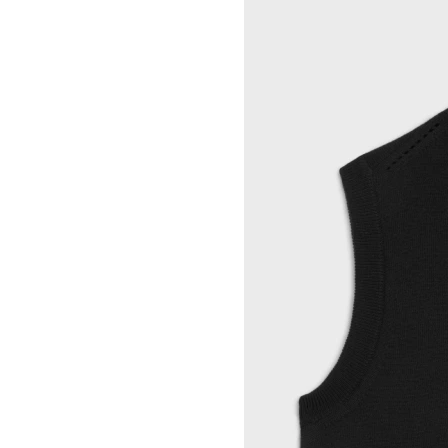
INDRIKIS GELZIS
CELINE 纽约 麦迪逊
LUKAS GERONIMAS
CELINE 纽约 SOHO
ROCHELLE GOLDBERG
CELINE DOHA VENDOME
CHARLES HARLAN
CELINE 北京
DANIEL JENSEN
CELINE BEJING SKP
DAVID JEREMIAH
CELINE 成都太古里精品店
RINDON JOHNSON
CELINE 大连恒隆广场
A KASSEN
CELINE 澳门
MEL KENDRICK
CELINE 宁波
SHAWN KURUNERU
CELINE 上海恒隆广场
ARTUR LESCHER
CELINE 武汉恒隆精品店
ANNE LIBBY
CELINE KYOTO DAIMARU
MARIE LUND
CELINE 东京
DAVID NASH
CELINE TOKYO GINZA
NIKA NEELOVA
CELINE YOKOHAMA SOGO
VIRGINIA OVERTON
CELINE 曼谷
马秋莎
CELINE 吉隆坡
FAY RAY
CELINE 新加坡
CAMILLA REYMAN
CELINE 墨尔本
EM ROONEY
LEUNORA SALIHU
SØREN SEJR
DAVINA SEMO
FLEMISH SCHOOL
OSCAR TUAZON
胡曉媛