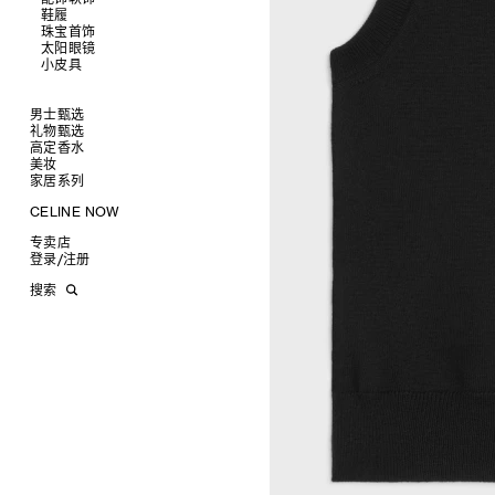
鞋履
查看全部
珠宝首饰
查看全部
皮带
太阳眼镜
查看全部
帽子
拖鞋及凉鞋
小皮具
查看全部
丝巾及围巾
运动及休闲鞋
耳环
查看全部
发饰
乐福鞋
手镯
新品
手套
平底鞋
项链
椭圆形
钱包
男士甄选
高跟鞋
戒指
圆形
卡包
礼物甄选
成衣
靴子
高级珠宝
长方形
零钱包
高定香水
手袋
为她甄选礼物
查看全部
CELINE 挂饰
猫眼形
手拿包
美妆
鞋履
为他甄选礼物
高定香水
查看全部
面罩式
链条钱包
衬衫
家居系列
皮带软饰
香水配件
缎光唇膏
查看全部
几何形
T恤及上衣
托特包
珠宝首饰
润唇膏
旅行
查看全部
CELINE NOW
飞行员形
卫衣
斜挎包
运动鞋
太阳眼镜
美妆配件
蜡烛与配件
查看全部
甄选专题
针织及POLO衫
商务及旅行手袋
乐福鞋及皮鞋
皮带
小皮具
沐浴及身体护理
生活艺术
查看全部
专卖店
时装秀
牛仔丹宁
双肩包
系带鞋
帽子
手镯
INFINITE POSSIBILITIES
文具
查看全部
登录
/
注册
CELINE 艺术项目
裤装
迷你手袋
靴子
围巾
项链
新品
MEN'S AUTOMNE/HIVER 2026
2027春夏男装秀
CELINE 精品店建筑
西装
TRIOMPHE CANVAS 标志印花
拖鞋及凉鞋
其他配饰
戒指
长方形
钱包
AUTOMNE 2026
2026冬季时装秀
DAVID ADAMO
搜索
大衣及羽绒服
LUGGAGE手袋
耳环
圆形
卡包
ÉTÉ CELINE
2026夏季时装秀
CHARLES ARNOLDI
CELINE 巴黎 DUPHOT
夹克外套
TAKE AWAY
CELINE挂饰
飞行员形
零钱包
ÉTÉ 2026
2026春季时装秀
JAMES BALMFORTH
CELINE 巴黎 FRANÇOIS 1ER
皮衣
PADDED手袋
面罩式
电子产品配饰
LEILAH BABIRYE
CELINE 巴黎 GRENELLE
KATINKA BOCK
CELINE 巴黎 蒙田大道
PALOMA BOSQUÊ
CELINE 巴黎 HAUTE
ELAINE CAMERON-WEIR
PARMURERIE
JOSE DAVILA
CELINE 伦敦 邦德街
GEORGIA DICKIE
CELINE 伦敦 103 MOUNT
ASGER DYBVAD LARSEN
STREET
ROCHELLE FEINSTEIN
CELINE 马德里
KIRA FREIJE
CELINE MILAN SANTO
LUISA GARDINI
SPIRITO
PAUL GEES
CELINE 洛杉矶 RODEO