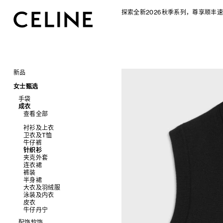
探索全新2026秋季系列，尊享顺丰速
新品
CELINE 2026秋季女士系列
女士甄选
CELINE 2026秋季男士系列
手袋
成衣
查看全部
查看全部
新品
标志印花 TRIOMPHE CANVAS
衬衫及上衣
SOFT TRIOMPHE
卫衣及T恤
PANIER 草编包
牛仔裤
迷你手袋
针织衫
NINO
夹克外套
TRIOMPHE 凯旋门
连衣裙
TRIOMPHE FRAME
裤装
LUGGAGE 手袋
半身裙
TRIO FLAP
大衣及羽绒服
包挂
泳装及内衣
皮衣
牛仔丹宁
配饰软饰