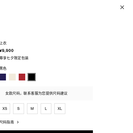
上衣
¥9,900
尊享七夕限定包装
黑色
女款尺码，联系客服为您提供尺码建议
XS
S
M
L
XL
尺码指南