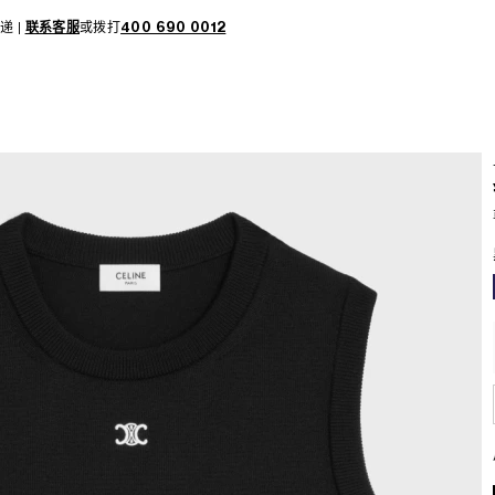
递 |
联系客服
或拨打
400 690 0012