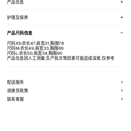
产品信息
93%羊毛，7%锦纶
TRIOMPHE贴饰
护理及保养
经典版型
圆领
不可用水清洗。
罗纹饰边
仅使用不含漂白剂的洗衣产品。
产品尺码信息
意大利制造
不可用烘干机烘干。
编号：RX0I70100.01OW
最高熨烫温度：110°C / 230°F
尺码XS:衣长47,肩宽31,胸围78
不可使用蒸汽。
尺码M:衣长49,肩宽33,胸围86
本品可用芳香化合物进行轻柔干洗。
尺码L:衣长50,肩宽34,胸围90
产品信息因人工测量,生产批次等因素可能造成误差,仅参考
配送服务
退换货政策
联系客服