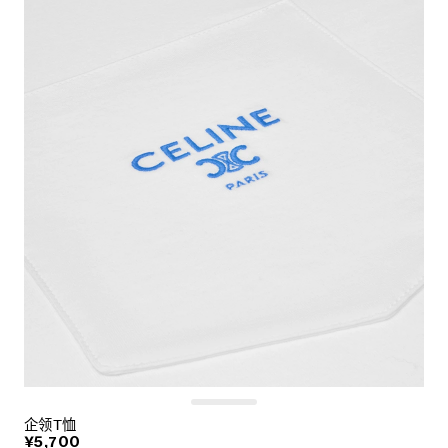
企领T恤
¥5,700