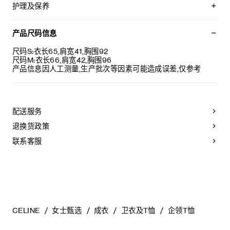
CELINE PARIS TRIOMPHE刺绣
护理及保养
宽松版型
企领
本品可在轻柔洗衣程序下以最高水温30°C/ 85°F清洗。
胸前1个贴袋
仅使用不含漂白剂的洗衣产品。
产品尺码信息
衣领饰有罗纹饰边
不可用烘干机烘干。
葡萄牙制造
悬挂晾干，无需脱水。
尺码S:衣长65,肩宽41,胸围92
编号：RX0DL1242.GGN2
最高熨烫温度：110°C / 230°F
尺码M:衣长66,肩宽42,胸围96
不可使用蒸汽。
产品信息因人工测量,生产批次等因素可能造成误差,仅参考
不可干洗。
配送服务
退换货政策
联系客服
CELINE
女士甄选
成衣
卫衣及T恤
企领T恤