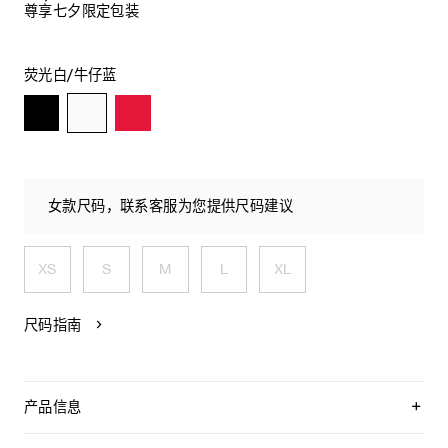
尊享七夕限定包装
荧光白/牛仔蓝
女款尺码，联系客服为您提供尺码建议
XS
S
M
L
XL
尺码指南
产品信息
100%棉