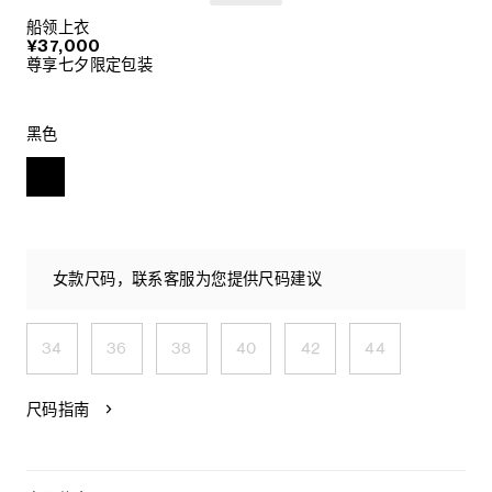
船领上衣
¥37,000
尊享七夕限定包装
黑色
女款尺码，联系客服为您提供尺码建议
34
36
38
40
42
44
尺码指南