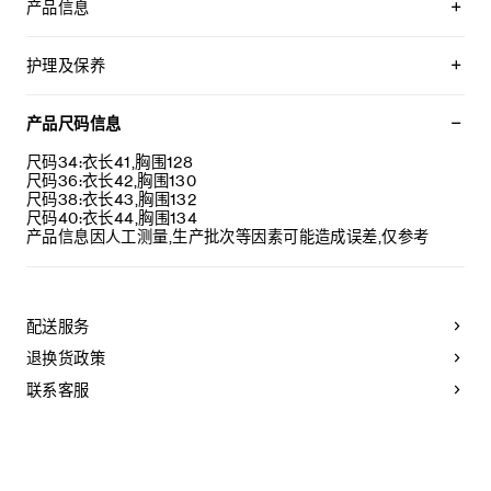
产品信息
59%山羊绒，39%羊毛，2%锦纶
衬里：100%桑蚕丝
护理及保养
宽松版型
船领
不可用水清洗。
11枚TRIOMPHE海龟造型纽扣
仅使用不含漂白剂的洗衣产品。
产品尺码信息
法国制造
不可用烘干机烘干。
编号：RX0CK1086.38NO
最高熨烫温度：110°C / 230°F
尺码34:衣长41,胸围128
不可使用蒸汽。
尺码36:衣长42,胸围130
本品可用芳香化合物进行轻柔干洗。
尺码38:衣长43,胸围132
尺码40:衣长44,胸围134
产品信息因人工测量,生产批次等因素可能造成误差,仅参考
配送服务
退换货政策
联系客服