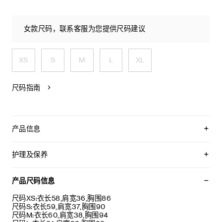
女款尺码，联系客服为您提供尺码建议
XS
S
M
L
XL
尺码指南
产品信息
100%棉
CELINE PARIS TRIOMPHE印花
护理及保养
经典版型
圆领
本品可在轻柔洗衣程序下以最高水温30°C/ 85°F清洗。
撞色罗纹饰边
仅使用不含漂白剂的洗衣产品。
产品尺码信息
意大利制造
不可用烘干机烘干。
编号：RX0CH671Q.GAE1
最高熨烫温度：110°C / 230°F
尺码XS:衣长58,肩宽36,胸围86
不可使用蒸汽。
尺码S:衣长59,肩宽37,胸围90
不可干洗。
尺码M:衣长60,肩宽38,胸围94