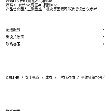
尺码L:衣长61,肩宽39,胸围98
尺码XL:衣长62,肩宽40,胸围102
产品信息因人工测量,生产批次等因素可能造成误差,仅参考
配送服务
退换货政策
联系客服
CELINE
女士甄选
成衣
卫衣及T恤
平纹针织70年代风