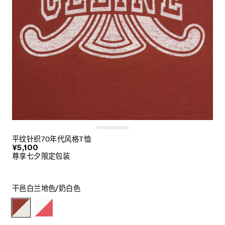
平纹针织70年代风格T恤
¥5,100
尊享七夕限定包装
干邑白兰地色/奶白色