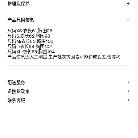
CELINE PARIS植绒
护理及保养
宽松版型
圆领
本品可在轻柔洗衣程序下以最高水温30°C/ 85°F清洗。
落肩
仅使用不含漂白剂的洗衣产品。
产品尺码信息
罗纹饰边
不可用烘干机烘干。
葡萄牙制造
最高熨烫温度：110°C / 230°F
尺码XS:衣长61,胸围96
编号：RX0CC507Z.GDJ0
不可使用蒸汽。
尺码S:衣长62,胸围98
不可干洗。
尺码M:衣长63,胸围100
尺码L:衣长64,胸围102
尺码XL:衣长65,胸围104
产品信息因人工测量,生产批次等因素可能造成误差,仅参考
配送服务
退换货政策
联系客服