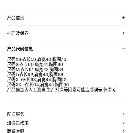
产品信息
100%棉
TRIOMPHE刺绣
护理及保养
经典版型
圆领
本品可在轻柔洗衣程序下以最高水温30°C/ 85°F清洗。
衣领饰有罗纹饰边
仅使用不含漂白剂的洗衣产品。
产品尺码信息
3枚珍珠母贝纽扣
不可用烘干机烘干。
意大利制造
悬挂晾干，无需脱水。
尺码XS:衣长59,肩宽40,胸围76
编号：RX0A90F43.01OB
最高熨烫温度：110°C / 230°F
尺码S:衣长60,肩宽41,胸围80
不可使用蒸汽。
尺码M:衣长61,肩宽42,胸围84
不可干洗。
尺码L:衣长62,肩宽43,胸围88
尺码XL:衣长63,肩宽44,胸围92
尺码XXL:衣长64,肩宽45,胸围96
产品信息因人工测量,生产批次等因素可能造成误差,仅参考
配送服务
退换货政策
联系客服