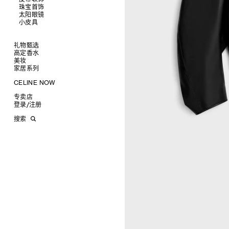
托特包
珠宝首饰
查看全部
斜挎包
运动鞋
太阳眼镜
查看全部
商务及旅行手袋
乐福鞋及皮鞋
皮带
小皮具
查看全部
双肩包
系带鞋
帽子
手镯
查看全部
迷你手袋
靴子
围巾
项链
新品
TRIOMPHE CANVAS 标志印花
拖鞋及凉鞋
其他配饰
戒指
长方形
钱包
礼物甄选
LUGGAGE手袋
耳环
圆形
卡包
高定香水
为她甄选礼物
TAKE AWAY
CELINE挂饰
飞行员形
零钱包
美妆
为他甄选礼物
高定香水
PADDED手袋
面罩式
电子产品配饰
家居系列
香水配件
缎光唇膏
润唇膏
旅行
CELINE NOW
美妆配件
蜡烛与配件
甄选专题
沐浴及身体护理
生活艺术
专卖店
时装秀
INFINITE POSSIBILITIES
文具
登录
/
注册
CELINE 艺术项目
MEN'S AUTOMNE/HIVER 2026
2027春夏男装秀
CELINE 精品店建筑
AUTOMNE 2026
2026冬季时装秀
DAVID ADAMO
搜索
ÉTÉ CELINE
2026夏季时装秀
CHARLES ARNOLDI
CELINE 巴黎 DUPHOT
ÉTÉ 2026
2026春季时装秀
JAMES BALMFORTH
CELINE 巴黎 FRANÇOIS 1ER
LEILAH BABIRYE
CELINE 巴黎 GRENELLE
KATINKA BOCK
CELINE 巴黎 蒙田大道
PALOMA BOSQUÊ
CELINE 巴黎 HAUTE
ELAINE CAMERON-WEIR
PARMURERIE
JOSE DAVILA
CELINE 伦敦 邦德街
GEORGIA DICKIE
CELINE 伦敦 103 MOUNT
ASGER DYBVAD LARSEN
STREET
ROCHELLE FEINSTEIN
CELINE 马德里
KIRA FREIJE
CELINE MILAN SANTO
LUISA GARDINI
SPIRITO
PAUL GEES
CELINE 洛杉矶 RODEO
INDRIKIS GELZIS
CELINE 纽约 麦迪逊
LUKAS GERONIMAS
CELINE 纽约 SOHO