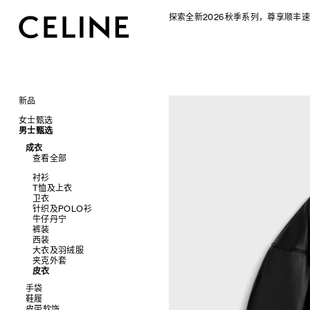
探索全新2026秋季系列，尊享顺丰速
新品
CELINE 2026秋季女士系列
女士甄选
CELINE 2026秋季男士系列
男士甄选
手袋
成衣
查看全部
成衣
配饰软饰
查看全部
查看全部
新品
鞋履
查看全部
标志印花 TRIOMPHE CANVAS
衬衫及上衣
珠宝首饰
查看全部
衬衫
SOFT TRIOMPHE
卫衣及T恤
皮带
太阳眼镜
查看全部
T恤及上衣
PANIER 草编包
牛仔裤
帽子
拖鞋及凉鞋
小皮具
查看全部
卫衣
迷你手袋
针织衫
丝巾及围巾
运动及休闲鞋
耳环
查看全部
针织及POLO衫
NINO
夹克外套
发饰
乐福鞋
手镯
新品
牛仔丹宁
TRIOMPHE 凯旋门
连衣裙
手套
平底鞋
项链
椭圆形
钱包
裤装
TRIOMPHE FRAME
裤装
高跟鞋
戒指
圆形
卡包
西装
LUGGAGE 手袋
半身裙
靴子
高级珠宝
长方形
零钱包
大衣及羽绒服
TRIO FLAP
大衣及羽绒服
CELINE 挂饰
猫眼形
手拿包
夹克外套
包挂
泳装及内衣
面罩式
链条钱包
皮衣
皮衣
几何形
牛仔丹宁
飞行员形
手袋
鞋履
查看全部
皮带软饰
查看全部