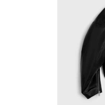
ROCHELLE GOLDBERG
CELINE DOHA VENDOME
CHARLES HARLAN
CELINE 北京
DANIEL JENSEN
CELINE BEJING SKP
DAVID JEREMIAH
CELINE 成都太古里精品店
RINDON JOHNSON
CELINE 大连恒隆广场
A KASSEN
CELINE 澳门
MEL KENDRICK
CELINE 宁波
SHAWN KURUNERU
CELINE 上海恒隆广场
ARTUR LESCHER
CELINE 武汉恒隆精品店
ANNE LIBBY
CELINE KYOTO DAIMARU
MARIE LUND
CELINE 东京
DAVID NASH
CELINE TOKYO GINZA
NIKA NEELOVA
CELINE YOKOHAMA SOGO
VIRGINIA OVERTON
CELINE 曼谷
马秋莎
CELINE 吉隆坡
FAY RAY
CELINE 新加坡
CAMILLA REYMAN
CELINE 墨尔本
EM ROONEY
LEUNORA SALIHU
SØREN SEJR
DAVINA SEMO
FLEMISH SCHOOL
OSCAR TUAZON
胡曉媛