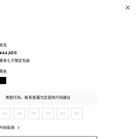
夹克
¥44,500
尊享七夕限定包装
黑色
男款尺码，联系客服为您提供尺码建议
46
48
50
52
54
56
尺码指南