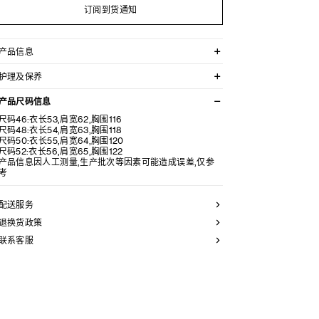
订阅到货通知
产品信息
100%牛皮革
护理及保养
宽松版型
2个翻盖口袋
不可用水清洗。
背面配有松紧腰头
产品尺码信息
仅使用不含漂白剂的洗衣产品。
拉链开合
不可用烘干机烘干。
尺码46:衣长53,肩宽62,胸围116
皮带饰1枚镌刻CELINE字样的按扣
不可熨烫。
尺码48:衣长54,肩宽63,胸围118
口袋饰1枚镌刻CELINE字样的纽扣
不可干洗。
尺码50:衣长55,肩宽64,胸围120
意大利制造
尺码52:衣长56,肩宽65,胸围122
编号：RV16F599E.38NO
产品信息因人工测量,生产批次等因素可能造成误差,仅参
考
配送服务
退换货政策
联系客服