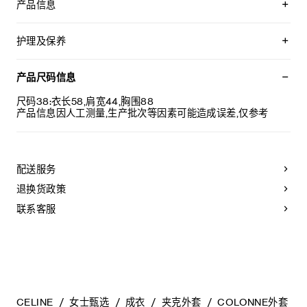
产品信息
100%羊毛
衬里：52%粘纤，48%铜氨纤维
护理及保养
精裁正面饰片和垫肩
尖角领
不可用水清洗。
1个胸袋
仅使用不含漂白剂的洗衣产品。
产品尺码信息
2个翻盖口袋
不可用烘干机烘干。
内侧口袋
最高熨烫温度：110°C / 230°F
尺码38:衣长58,肩宽44,胸围88
背面中央开衩
不可使用蒸汽。
产品信息因人工测量,生产批次等因素可能造成误差,仅参考
6枚TRIOMPHE纽扣
本品可用芳香化合物进行轻柔干洗。
袖口饰1枚TRIOMPHE纽扣
意大利制造
编号：RV15H650D.38NO
配送服务
退换货政策
联系客服
CELINE
女士甄选
成衣
夹克外套
COLONNE外套