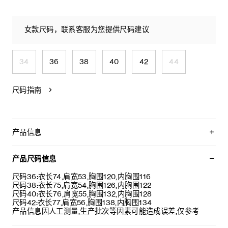
女款尺码，联系客服为您提供尺码建议
34
36
38
40
42
44
尺码指南
产品信息
100%聚酯纤维
衬垫：90%羽绒，10%羽毛
产品尺码信息
衣袖饰TRIOMPHE贴饰
宽松版型
尺码36:衣长74,肩宽53,胸围120,内胸围116
高领
尺码38:衣长75,肩宽54,胸围126,内胸围122
2个侧袋
尺码40:衣长76,肩宽55,胸围132,内胸围128
衣袖饰罗纹饰边
尺码42:衣长77,肩宽56,胸围138,内胸围134
拉链开合
产品信息因人工测量,生产批次等因素可能造成误差,仅参考
意大利制造
编号：RV12I1474.38NO