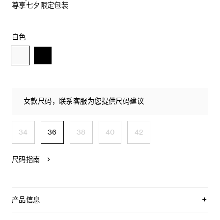
尊享七夕限定包装
白色
女款尺码，联系客服为您提供尺码建议
34
36
38
40
42
尺码指南
产品信息
59%山羊绒，39%羊毛，2%锦纶