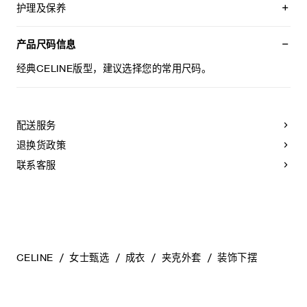
皮革部分：100%羊皮革
护理及保养
经典版型
可系于外套外侧腰间穿着
不可用水清洗。
皮革系带开合
仅使用不含漂白剂的洗衣产品。
产品尺码信息
法国制造
不可用烘干机烘干。
编号：RV10U1086.01BC
不可熨烫。
经典CELINE版型，建议选择您的常用尺码。
不可干洗。
配送服务
退换货政策
联系客服
CELINE
女士甄选
成衣
夹克外套
装饰下摆